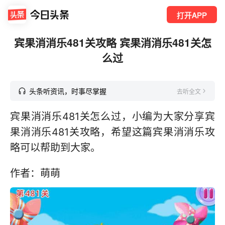
打开APP
宾果消消乐481关攻略 宾果消消乐481关怎
么过
头条听资讯，时事尽掌握
去听全文
宾果消消乐481关怎么过，小编为大家分享宾
果消消乐481关攻略，希望这篇宾果消消乐攻
略可以帮助到大家。
作者：萌萌