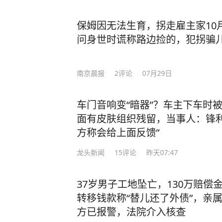
保姆因无法生育，拐走雇主家10
问身世时谎称路边捡的，犯拐骗
南京晨报
2
评论
07月29日
车门音响变“暗器”？车主下车时
面有皮肤组织残留，当事人：锋利
方称会给上面反馈”
龙头新闻
15
评论
昨天07:47
37岁男子工地坠亡，130万赔偿
转移钱款称“替儿还了外债”，亲属
方已报警，法院介入核查