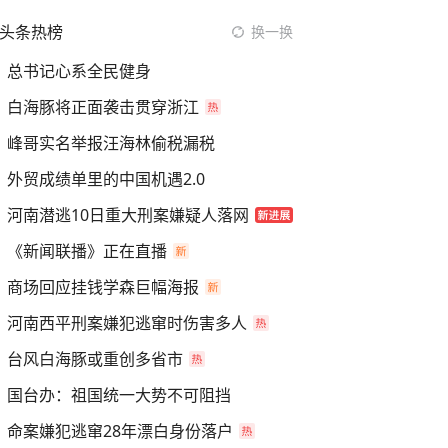
头条热榜
换一换
总书记心系全民健身
白海豚将正面袭击贯穿浙江
峰哥实名举报汪海林偷税漏税
外贸成绩单里的中国机遇2.0
河南潜逃10日重大刑案嫌疑人落网
《新闻联播》正在直播
商场回应挂钱学森巨幅海报
河南西平刑案嫌犯逃窜时伤害多人
台风白海豚或重创多省市
国台办：祖国统一大势不可阻挡
命案嫌犯逃窜28年漂白身份落户