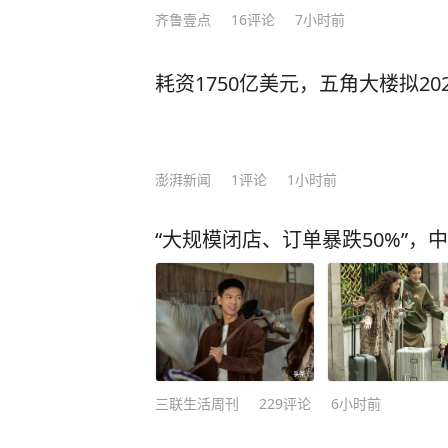
齐鲁壹点
16
评论
7小时前
耗资1750亿美元，五角大楼拟20
澎湃新闻
1
评论
1小时前
“大规模闭店、订单暴跌50%”，
三联生活周刊
229
评论
6小时前