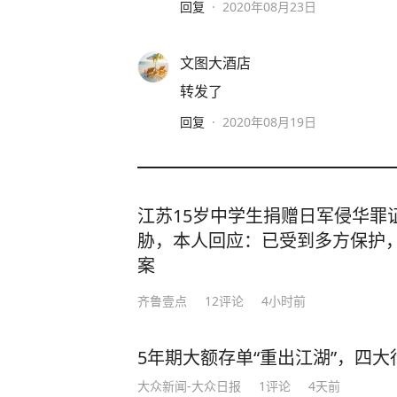
回复
·
2020年08月23日
文图大酒店
转发了
回复
·
2020年08月19日
江苏15岁中学生捐赠日军侵华罪
胁，本人回应：已受到多方保护
案
齐鲁壹点
12
评论
4小时前
5年期大额存单“重出江湖”，四大行
大众新闻-大众日报
1
评论
4天前