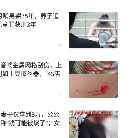
月龄男婴35年，养子追
儿童罪获刑3年
被音响金属网格刮伤，上
如土豆擦丝器，“4S店
金妻子仅拿到3万，公公
称“钱可能被烧了”；女