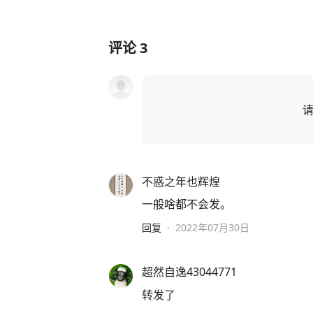
评论
3
不惑之年也辉煌
一般啥都不会发。
回复
·
2022年07月30日
超然自逸43044771
转发了