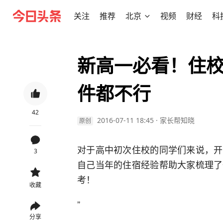
关注
推荐
北京
视频
财经
科
新高一必看！住
件都不行
42
2016-07-11 18:45
·
家长帮知晓
原创
对于高中初次住校的同学们来说，开
3
自己当年的住宿经验帮助大家梳理了
考！
收藏
”
分享