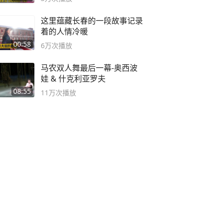
这里蕴藏长春的一段故事记录
着的人情冷暖
00:58
6万
次播放
马农双人舞最后一幕-奥西波
娃 & 什克利亚罗夫
08:55
11万
次播放