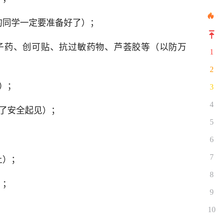
的同学一定要准备好了）；
子药、创可贴、抗过敏药物、芦荟胶等（以防万
1
2
）；
3
4
为了安全起见）；
5
6
上）；
7
8
）；
9
10