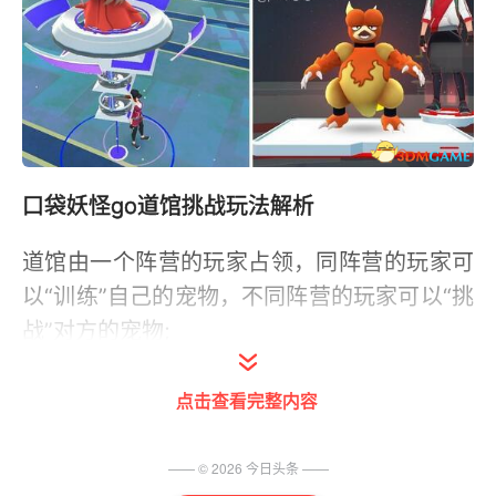
口袋妖怪go道馆挑战玩法解析
道馆由一个阵营的玩家占领，同阵营的玩家可
以“训练”自己的宠物，不同阵营的玩家可以“挑
战”对方的宠物;
训练：1V1的战斗，战斗结束后增加道馆的点
点击查看完整内容
数，战斗不会造成死亡;
—— ©
2026
今日头条
——
挑战：6只小精灵车轮战，战斗结束后降低道