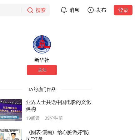
搜索
消息
发布
登录
新华社
关注
TA的热门作品
业界人士共话中国电影的文化
建构
19
阅读
39分钟前
（图表·漫画）给心脏做好“防
风”准备