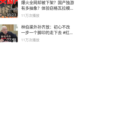
爆火全网却被下架？国产独游
有多抽象？体验窃格瓦拉模拟
器！
05:23
11万
次播放
林伯渠外孙齐放：初心不改
一步一个脚印的走下去 #红船
论坛
03:49
11万
次播放