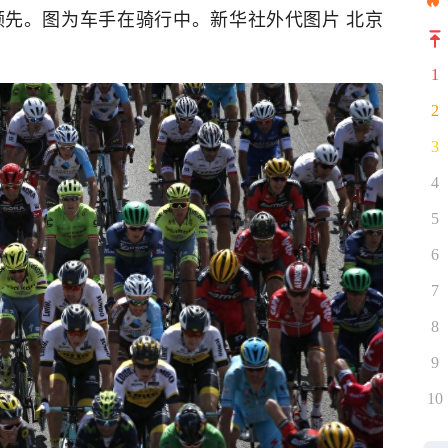
先。图为车手在骑行中。新华社外代图片 北京
1
2
3
4
5
6
7
8
9
10