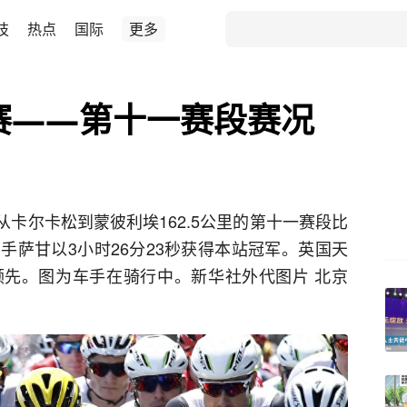
技
热点
国际
更多
车赛——第十一赛段赛况
了从卡尔卡松到蒙彼利埃162.5公里的第十一赛段比
手萨甘以3小时26分23秒获得本站冠军。英国天
先。图为车手在骑行中。新华社外代图片 北京