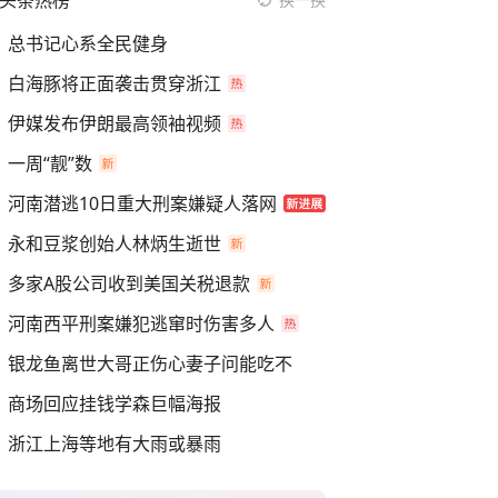
头条热榜
总书记心系全民健身
白海豚将正面袭击贯穿浙江
伊媒发布伊朗最高领袖视频
一周“靓”数
河南潜逃10日重大刑案嫌疑人落网
永和豆浆创始人林炳生逝世
多家A股公司收到美国关税退款
河南西平刑案嫌犯逃窜时伤害多人
银龙鱼离世大哥正伤心妻子问能吃不
商场回应挂钱学森巨幅海报
浙江上海等地有大雨或暴雨