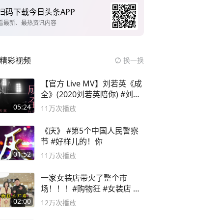
扫码下载今日头条APP
看最新、最热资讯内容
精彩视频
换一换
【官方 Live MV】刘若英《成
全》(2020刘若英陪你) #刘若
英 #成全
05:24
11万
次播放
《庆》 #第5个中国人民警察
节 #好样儿的！你
01:52
11万
次播放
一家女装店带火了整个市
场！！！#购物狂 #女装店 #
高品质女装
02:00
12万
次播放