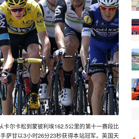
了从卡尔卡松到蒙彼利埃162.5公里的第十一赛段比
手萨甘以3小时26分23秒获得本站冠军。英国天