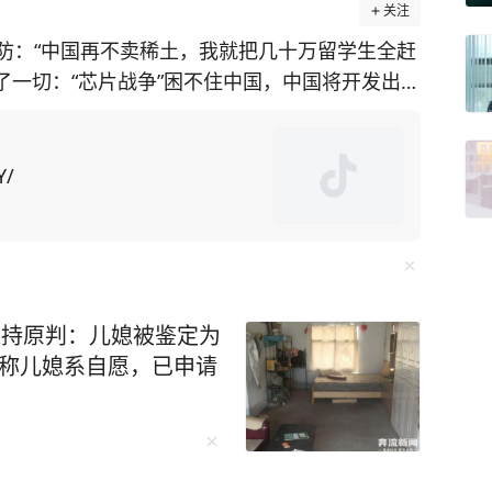
关注
防：“中国再不卖稀土，我就把几十万留学生全赶
透了一切：“芯片战争”困不住中国，中国将开发出自
施，美国在
土矿山却面临技术瓶颈。对此，美国为了给对华
国留学生为筹码，施压中
Y/
中方不妥协，美国可能驱逐“数万名在美中国留学
却不知此方法会
“绝对是这样。禁令迫使中国人在芯片制造等各个
维持原判：儿媳被鉴定为
出口管制便让F-35战机生产线告急。而“一带一
坚称儿媳系自愿，已申请
球经济动荡中稳如磐石。 还有无人机碾
，珠海航展上展示的无人机航母、机器狗作战群，