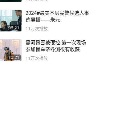
2024#最美基层民警候选人事
迹展播——朱元
03:21
11万
次播放
黑河暴雪被硬控 第一次现场
参加懂车帝冬测很有收获！
10:21
11万
次播放