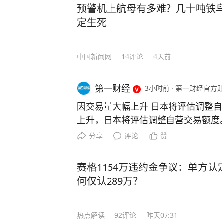
预警机上航母有多难？几十吨铁鸟
首位。 当然，授人以鱼不如授人以渔。除了技术人才，还有一种更可贵的“文化战
定生死
士”。比如李柘远——用自己的方式，为国家
于一个特殊的家庭环境，自幼父母离
导下，李柘远改变以前死记硬背的方
中国新闻网
14
评论
4天前
是，外公让李柘远总结出一套属于自己的高效学习方法。
法”，将预习遇到的陌生公式和例题
第一财经
3小时前
·
第一财经官方账
等，把高中三年的知识点牢牢记住。 还有初高中时，李柘远应用“五大记忆法”，让学
习事半功倍： 李柘远在中学背诵《水调歌头》和《相见欢》时，就配合听以这两首词
因交易量大幅上升 日本将评估调整自
为蓝本的歌曲《明月几时有》《独上
上升，日本将评估调整自营交易额度
李柘远睡前会把MP3放在床头，循
本财年成立由外部专家组成的研究小
分享
评论
赞
法，前一晚“听背”的单词已经记得非常牢固。 就这样，李柘远成绩
则，包括提高10%的交易额度限制。
绩一直名列前茅，长期稳居年级第一的宝座。 高三时期，李柘远却
定，此类平台可处理的日本股票整体
赛格1154万违约金争议：单方认
人梦寐以求的机会 —— 清华大学
0%。 (本文来自第一财经)
何仅认289万？
考美国耶鲁！ 虽然对美国高考的知识一片空白，但李柘远依旧胸有成竹，他开始翻阅
国内外学霸笔记，归纳总结各种方法，
热点解读
92
评论
昨天07:31
如，在英语这关难题上，他花了三天