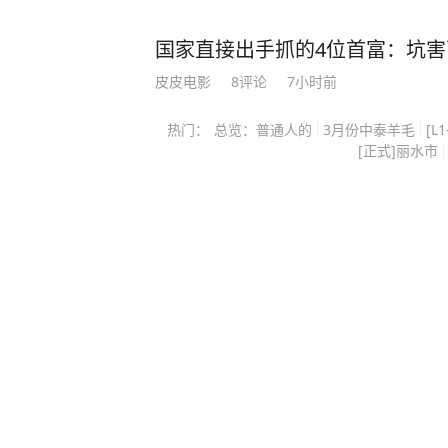
一个“六步鸡血背单词法”，仅用10天
逐步的复习中，李柘远还用“康奈尔笔
国家直接出手抓的4位首富：坑
多感官刺激记忆把知识点记牢，”主题分类法“梳理逻辑
皮皮电影
8
评论
7小时前
习方法是快速发展的关键。” 最终，李柘远以托福116分（距离满分只差四分）和SAT
满分的成绩，成功获得了耶鲁大学的录取通知！ 耶鲁毕业后，他
热门：
总览：普通人的
3月份中泰羊毛
[L1
[正式]丽水市
行高盛；25岁重返校园，考进哈佛大
是“百年一遇的人才”。 美国学术界为了挽留他更是开出了千万年薪和美国绿卡的诱
惑，面对巨额奖金的诱惑，李柘远感
报效祖国，国我必须回。” 回国后，为了让更多的学弟学妹能够掌握学习的奥秘，李
柘远将自己十几年来的求学经历和经
赞，康辉也极力推荐。 在书中，他详尽地分享了5大模块、8大方法、100多种学习秘
籍，从如何精准定位学习漏洞，到快
娓娓道来。 书中每部分都进行了更为详细的拆分，讲解了100+学习方法。比如，如何
提高记忆力教你联想记忆法，多感官
操作方法。 《学习高手》这套书，除了他的独家方法，也有国内外学霸和专家的秘
诀，100多个学习方法给你参考，完全是一