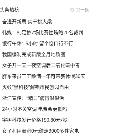
头条热榜
换一换
奋进开新局 实干挑大梁
韩媒：韩足协7场比赛性贿赂20名裁判
银行午休1.5小时 留个窗口行不行
我国编制完成新版全月地质图
女子开一天一夜空调后二氧化碳中毒
胖东来员工工龄满一年可带薪休假30天
灭蚊“黑科技”解锁市民游园自由
浙江宣传：“精日”病得狠狠治
24小时不关空调 电费会更低吗
宇树科技发行价格150.80元/股
女子利用漏洞0元薅走3000多件家电