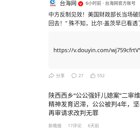
台海网
6小时前
·
台海网官方账号
中方反制见效！美国财政部长当场破
回去！” 殊不知，比尔·盖茨早已看
主芯片，并通过规模制造优势赶超上来！ 中国近期对稀土出口实施反制措
稀土供应链上高度依赖中国，重启本
博弈找筹码，居然把矛头指向了中国留学生身上！ 美国以中
https://v.douyin.com/wj759cfrtV
国撤销稀土出口管制新规。他声称若
生”，并威胁在金融、软件等领域升级行动。 美国想威胁中国让步，
更加激发中国的爆发力！ 举例，CNN主持人曾询问科技禁令是否 “以一种奇怪的方式
分享
27
552
产生了相反的效果”，盖茨回应称：
方面全速前进。” 面对美国芯片封锁，中国3年实现半导体设备国产化率从12%跃至3
陕西西乡“公公强奸儿媳案”二审
5%；稀土加工产能占全球90%，一纸
精神发育迟滞，公公被判4年，
路”合作、RCEP贸易圈扩容，更让中国在全
再审请求改判无罪
压：中国无人机成本只有美国的1%
新晚报
17
评论
6天前
让美军司令直呼“没法比”。 而我国如今之所以有这样的底气，就是因为有人才的支
撑！ 据悉，2024年中国高层次科技人才数量达32,511人，占全球的27.9%，位居全球