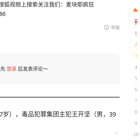
搜狐视频上搜索关注我们：麦块耶疯狂
086
举报
1
2
3
4
请先
登录
后发表评论～
5
6
7
8
7岁），毒品犯罪集团主犯王开坚（男，39
9
10