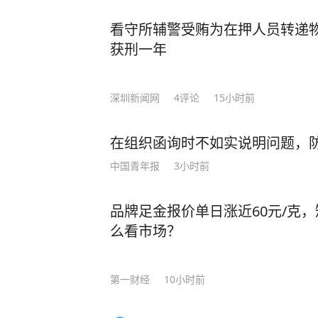
看守所辅警受贿为在押人员转递
获刑一年
深圳新闻网
4
评论
15小时前
在组织函询时不如实说明问题，防
中国青年报
3小时前
品牌足金报价单日涨近60元/克
么看市场？
第一财经
10小时前