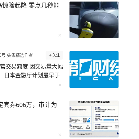
惊险起降 零点几秒能
未来培养更多的“芯片大脑”。 李柘远成长
异，成绩没人管也一塌糊涂。好在外公的悉心教
法，重新对知识点进行梳理、总结，更关键的
 比如他运用“抽象+具象混搭
相结合，促进理解；联想记忆法、缩略词记忆法
号 头条精选作者
关注
营交易额度 因交易量大幅
西楼》，同时刺激视觉和听觉，很快就记住了。
。日本金融厅计划最早于
环播放词汇音频，直到自己睡去。通过这样的方
组，以考虑修改相关规
一路突飞猛进，成
日本金融厅（FSA）已规
迎来了一个让无数
交易价值占比上限为1
定套券606万，审计为
的保送名额。可李柘远却拒绝了清华的保送，选择裸
最后建立出了一套适合自己的学习体系。 比
的时间上网搜索名校学霸的学习方法，并整理了