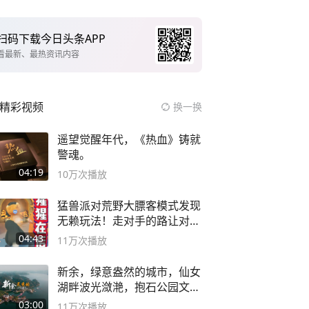
扫码下载今日头条APP
看最新、最热资讯内容
精彩视频
换一换
遥望觉醒年代，《热血》铸就
警魂。
04:19
10万
次播放
猛兽派对荒野大膘客模式发现
无赖玩法！走对手的路让对手
无路可走
04:43
11万
次播放
新余，绿意盎然的城市，仙女
湖畔波光潋滟，抱石公园文化
深邃……
03:00
11万
次播放