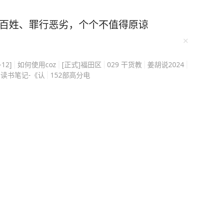
就牢牢记住背熟了4000个英语单词，超级牛！ 在
记法”记笔记，用“三个一”精读法快速理解阅读，
害百姓、罪行恶劣，个个不值得原谅
…… 李柘远说：“学会正确的学
入职全球顶尖投资银
-12]
如何使用coz
[正式]福田区
029 干货教
姜胡说2024
读书笔记-《认
152部高分电
学深造，28岁荣登福布斯精英榜，哈佛校长称他
谢说：“院长，谢谢你的赏识，但我来耶鲁是为了
验总结在《学习高手》中，这本书还获得央视点
速记忆的秘诀，再到调整心态的良方，他都一一
刺激记忆法，缩略词记忆法等，并给出了具体的
本保姆级的巧劲学习用书。 曾经李柘远的