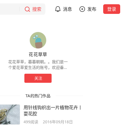
搜索
消息
发布
登录
花花草草
花花草草，暮暮朝朝。。我们是一
个爱花草爱生活的账号，欢迎垂询
各类与花草有关的问题，欢迎后台
关注
闲聊。
TA的热门作品
用针线钩织出一片植物花卉丨
耍花腔
499
阅读
2016年09月18日