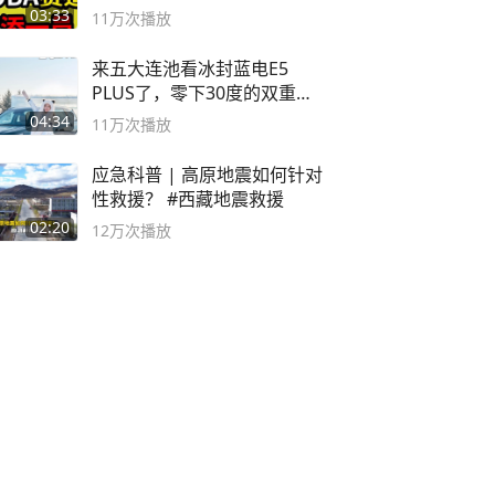
决胜巅峰
03:33
11万
次播放
来五大连池看冰封蓝电E5
PLUS了，零下30度的双重冰
封40小时全录
04:34
11万
次播放
应急科普 | 高原地震如何针对
性救援？ #西藏地震救援
02:20
12万
次播放