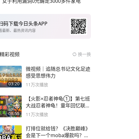
女子利用漏洞0元薅走3000多件家电
扫码下载今日头条APP
看最新、最热资讯内容
精彩视频
换一换
微视频｜追随总书记文化足迹
感受思想伟力
03:20
11万
次播放
【火影×忍者神龟①】第七班
大战忍者神龟！童年回忆联动
论武？
08:55
11万
次播放
打排位就给钱？《决胜巅峰》
会是下一个moba爆款吗？#