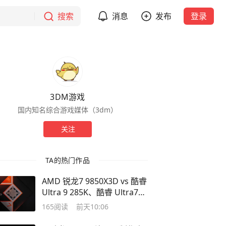
搜索
消息
发布
登录
3DM游戏
国内知名综合游戏媒体（3dm）
关注
TA的热门作品
AMD 锐龙7 9850X3D vs 酷睿
Ultra 9 285K、酷睿 Ultra7
270K
165
阅读
前天10:06