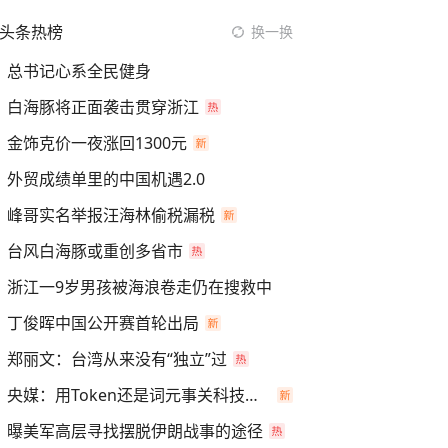
头条热榜
换一换
总书记心系全民健身
白海豚将正面袭击贯穿浙江
金饰克价一夜涨回1300元
外贸成绩单里的中国机遇2.0
峰哥实名举报汪海林偷税漏税
台风白海豚或重创多省市
浙江一9岁男孩被海浪卷走仍在搜救中
丁俊晖中国公开赛首轮出局
郑丽文：台湾从来没有“独立”过
央媒：用Token还是词元事关科技话语权
曝美军高层寻找摆脱伊朗战事的途径