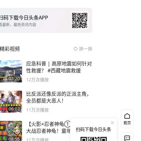
扫码下载今日头条APP
看最新、最热资讯内容
精彩视频
换一换
应急科普 | 高原地震如何针对
性救援？ #西藏地震救援
02:20
12万
次播放
比反派还像反派的正派主角，
全员都是大恶人！
06:02
11万
次播放
首页
【火影×忍者神龟①】第七班
扫码下载今日头条
大战忍者神龟！童年回忆联动
论武？
08:55
11万
次播放