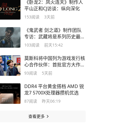
《卧龙2：凤火连天》制作人
平山正和CJ访谈：纵向深化
153
阅读
3天前
《鬼武者 剑之道》制作团队
专访：武藏将是系列历史最出
色的主角
103
阅读
前天15:42
莫斯科将中国列为游戏发行核
心合作伙伴：首批官方大作年
内登陆
93
阅读
5天前
DDR4 平台黄金搭档 AMD 锐
龙7 5700X处理器攒机优选
87
阅读
昨天06:19
查看更多