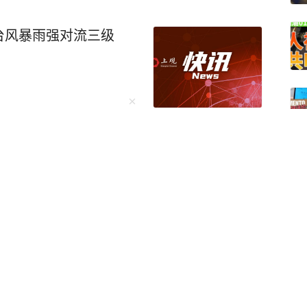
台风暴雨强对流三级
豚”路径有变！高温、雷电、大风、大雨齐袭，