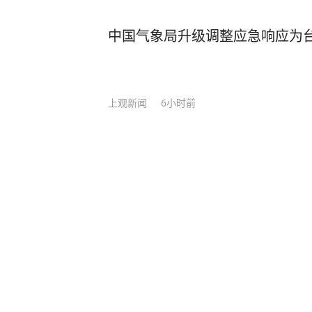
中国气象局升级调整应急响应为
上观新闻
6小时前
进入24小时警戒线! 台风“白海
厦门发布最新预警！
海峡网
4
评论
5小时前