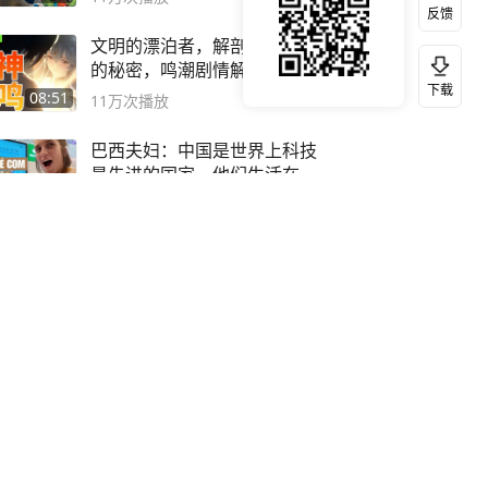
反馈
文明的漂泊者，解剖鸣潮最深
的秘密，鸣潮剧情解读02
下载
08:51
11万
次播放
巴西夫妇：中国是世界上科技
最先进的国家，他们生活在
2999年
18:10
7万
次播放