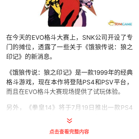
在今天的EVO格斗大赛上，SNK公司开设了专
门的摊位，透露了一些关于《饿狼传说：狼之
印记》的新消息。
《饿狼传说：狼之印记》是一款1999年的经典
格斗游戏，现在本作将登陆PS4和PSV平台，
而且在EVO格斗大赛现场提供了试玩体验。
另外，《拳皇14》将于7月19日推出一款PS4
试玩demo，其中将包含7个可玩角色。
点击查看完整内容
他们还确认，《拳皇14》的“聚会模式”将允许