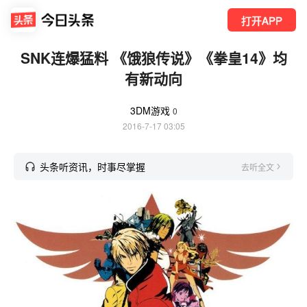
打开APP
SNK连爆猛料 《饿狼传说》《拳皇14》均
有新动向
3DM游戏
0
2016-7-17 03:05
头条听资讯，时事尽掌握
去听全文