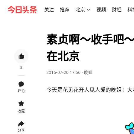
关注
推荐
北京
视频
财经
科
素贞啊～收手吧～
在北京
2
2016-07-20 17:56
·
晚姐
今天是花见花开人见人爱的晚姐！大
评论
收藏
分享