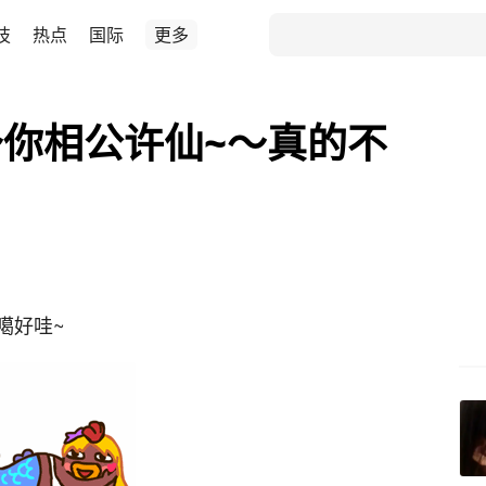
技
热点
国际
更多
你相公许仙~～真的不
噶好哇~