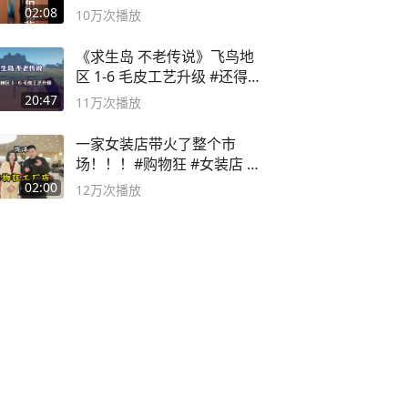
02:08
10万
次播放
《求生岛 不老传说》飞鸟地
区 1-6 毛皮工艺升级 #还得是
主机大作
20:47
11万
次播放
一家女装店带火了整个市
场！！！#购物狂 #女装店 #
高品质女装
02:00
12万
次播放