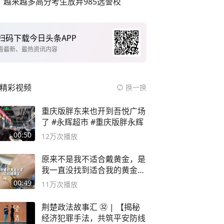
越来越多高分考生放弃985选警校
扫码下载今日头条APP
看最新、最热资讯内容
精彩视频
换一换
重庆版胖东来也开到吾悦广场
了 #永辉超市 #重庆版胖永辉
00:50
12万
次播放
原来不是我不适合戴黄金，是
我一直没找到适合我的黄金
😭
00:49
11万
次播放
荆楚政法故事汇 ㉜ | 【揭秘
经济犯罪手法，共筑平安防线