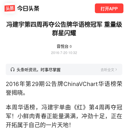
打开APP
冯建宇第四周再夺公告牌华语榜冠军 重量级
群星闪耀
音悦台
0
2016-7-20 10:32
头条听资讯，时事尽掌握
去听全文
2016年第29期公告牌ChinaVChart华语榜荣
誉揭晓。
本周华语榜，冯建宇单曲《红》第4周再夺冠
军！小鲜肉青春正能量满满，冲劲十足，正在
开拓属于自己的一片天地！