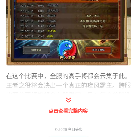
在这个比赛中，全服的高手将都会云集于此。
王者之役将会决出一个真正的疾风霸主。跨服
比赛参赛资格将会有所限定，只有每个单服选
拔赛中16强的选手才能 够有入围参赛的资格。
点击查看完整内容
在这些强者中，系统也将会随机分派对手，同
样以每场1局，累积3场失败淘汰出局的方式进
—— ©
2026
今日头条
——
行循环比拼最后决出跨服比赛的16强。跨服比