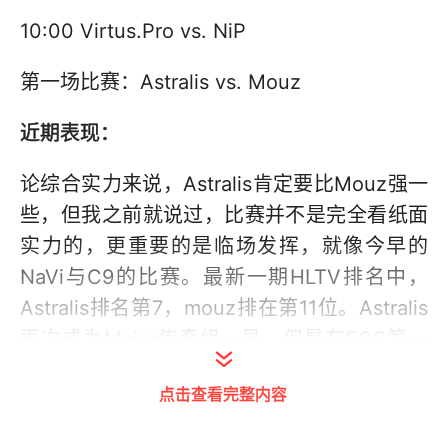
10:00 Virtus.Pro vs. NiP
第一场比赛：Astralis vs. Mouz
近期表现：
论综合实力来说，Astralis肯定要比Mouz强一
些，但我之前就说过，比赛并不是完全看纸面
实力的，更重要的是临场发挥，就像今早的
NaVi与C9的比赛。最新一期HLTV排名中，
Astralis排名第7，mouz排在第11位。Astralis
再次成为Major传奇组一员，但是在ECS第一
赛季总决赛中他们连败三场小组都没能出现，
点击查看完整内容
6月DH夏季公开赛他们进入了半决赛，不过1-
2败给了NiP，令他们自己满意的恐怕只有E联