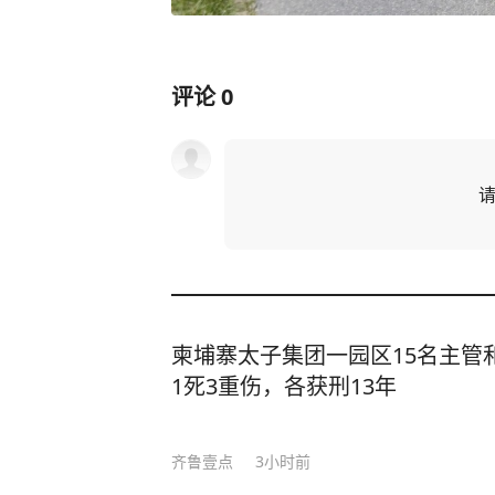
评论
0
柬埔寨太子集团一园区15名主管
1死3重伤，各获刑13年
齐鲁壹点
3小时前