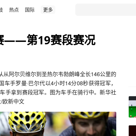
技
热点
国际
更多
赛——第19赛段赛况
束从从阿尔贝维尔到圣热尔韦勃朗峰全长146公里的
国车手罗曼·巴尔代以4小时14分08秒获得冠军，
车手拿到赛段冠军。图为车手在骑行中。新华社
社/欧新中文