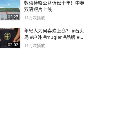
数读检察公益诉讼十年！中英
双语短片上线
02:27
11万
次播放
年轻人为何喜欢上岛？ #石头
岛 #户外 #mugler #品牌 #足
球流氓
02:02
11万
次播放