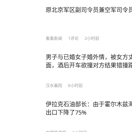
原北京军区副司令员兼空军司令
看看新闻
1
评论
2小时前
男子与已婚女子婚外情，被女方
面，酒后开车欲撞对方结果错撞
汉水襄阳
6小时前
伊拉克石油部长：由于霍尔木兹
出口下降了75%