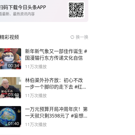
扫码下载今日头条APP
看最新、最热资讯内容
精彩视频
换一换
新年新气象又一部佳作诞生 #
国漫猫行东方传递文化自信
00:34
11万
次播放
林伯渠外孙齐放：初心不改
一步一个脚印的走下去 #红船
论坛
03:49
11万
次播放
一万元预算开局冲周年庆！第
一天就只剩3598元了 #妄想山
海
01:40
11万
次播放