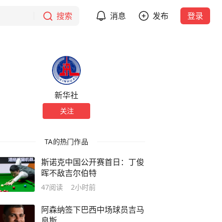
搜索
消息
发布
登录
新华社
关注
TA的热门作品
斯诺克中国公开赛首日：丁俊
晖不敌吉尔伯特
47
阅读
2小时前
阿森纳签下巴西中场球员吉马
良斯