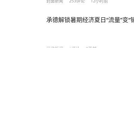
封面新闻
253
评论
12小时前
承德解锁暑期经济夏日“流量”变“
纵览新闻
1
评论
7天前
烟火熏香 琴韵悠长｜潍坊诸城九
闪电新闻
3天前
诸城法院执行悬赏公告