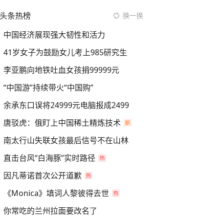
头条热榜
换一换
中国经济展现强大韧性和活力
41岁女子为鼓励女儿考上985研究生
李亚鹏向地铁吐血女孩捐99999元
“中国游”持续带火“中国购”
余承东口误将24999元电脑报成2499
唐驳虎：俄盯上中国稀土精炼技术
南太行山失联女孩最后信号不在山林
直击台风“白海豚”实时路径
因凡蒂诺首次公开道歉
《Monica》填词人黎彼得去世
你常吃的兰州拉面要改名了