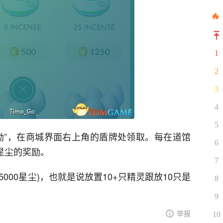
1
2
3
4
5
励”，在商城界面右上角的盾牌处领取。每在道馆
6
0星尘的奖励。
7
5000星尘)，也就是说放置10+只精灵跟放10只是
8
9
举报
10