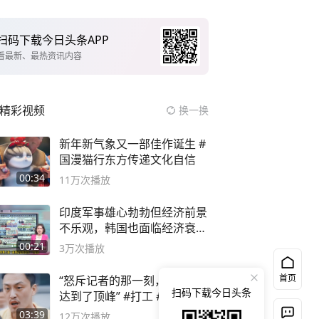
扫码下载今日头条APP
看最新、最热资讯内容
精彩视频
换一换
新年新气象又一部佳作诞生 #
国漫猫行东方传递文化自信
00:34
11万
次播放
印度军事雄心勃勃但经济前景
不乐观，韩国也面临经济衰退
风险
00:21
3万
次播放
首页
“怒斥记者的那一刻，讽刺感
扫码下载今日头条
达到了顶峰” #打工 #混剪
03:39
12万
次播放