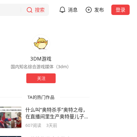
搜索
消息
发布
登录
3DM游戏
国内知名综合游戏媒体（3dm）
关注
TA的热门作品
什么叫“奥特杀手”奥特之母，
在直播间里生产奥特曼儿子的
绯闻？
607
阅读
3天前