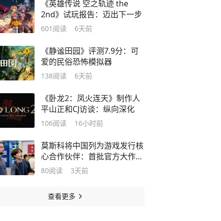
《英雄传说 空之轨迹 the
2nd》试玩报告：迈出下一步
601
阅读
6天前
《静谧田园》评测7.9分：可
爱的民俗恐怖模拟器
138
阅读
6天前
《卧龙2：凤火连天》制作人
平山正和CJ访谈：纵向深化
106
阅读
16小时前
莫斯科将中国列为游戏发行核
心合作伙伴：首批官方大作年
内登陆
80
阅读
3天前
查看更多