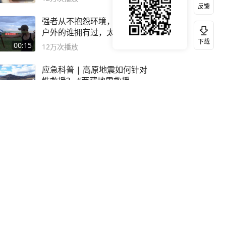
反馈
强者从不抱怨环境，这弹弓玩
户外的谁拥有过，太准了#弹
下载
弓#户外
00:15
12万
次播放
应急科普 | 高原地震如何针对
性救援？ #西藏地震救援
02:20
12万
次播放