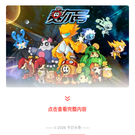
1. 巅峰之战全面改版
点击查看完整内容
巅峰之战作为赛尔号所有pvper的心中圣地，
在本次暑期大升级中，它也迎来了自己全面的
—— ©
2026
今日头条
——
一次“改头换面”，不仅所有的画面&体验进行