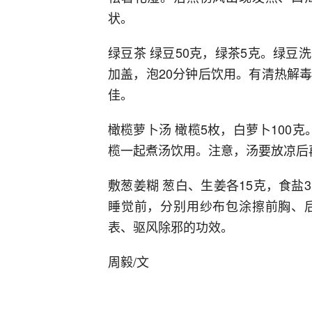
状。
绿豆茶 绿豆50克，绿茶5克。绿
加盖，泡20分钟后饮用。有清热解
佳。
橄榄萝卜汤 橄榄5枚，白萝卜100
榄一起煮汤饮用。注意，汤要放凉后
敷葱姜糊 葱白、生姜各15克，食
睡觉前，分别用纱布包涂擦前胸、
表、驱风除邪的功效。
周毅/文