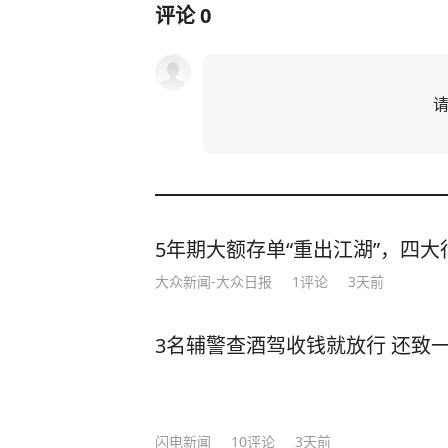
评论
0
5年期大额存单“重出江湖”，四大行
大众新闻-大众日报
1
评论
3天前
3名辅警查酒驾收钱就放行 还致
闪电新闻
10
评论
3天前