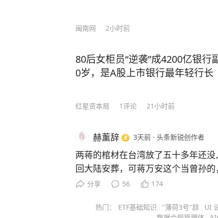
闽南网
2小时前
80后女柜员“逆袭”成4200亿银
0岁，是A股上市银行最年轻行长
红星资本局
1
评论
21小时前
赫薰辞
3天前
·
头条新锐创作者
两蒋的棺材在台湾放了五十多年还没
回大陆安葬，可蒋万安这个当曾孙的
盘棋，远不止孝道两个字能说清。 
分享
56
174
不敢动，这个“不敢”，怕的不是翻历
热门：
ETF基础知识
"薄荷3号"辞
UI
政治算盘。 他当上台北市长之后，
数据合规管理体
A