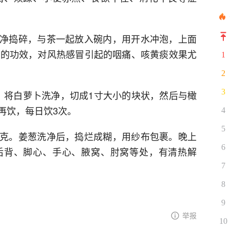
豆洗净捣碎，与茶一起放入碗内，用开水冲泡，上面
毒的功效，对风热感冒引起的咽痛、咳黄痰效果尤
1
2
3
克。将白萝卜洗净，切成1寸大小的块状，然后与橄
再饮，每日饮3次。
4
5
盐3克。姜葱洗净后，捣烂成糊，用纱布包裹。晚上
6
后背、脚心、手心、腋窝、肘窝等处，有清热解
7
8
9
举报
10