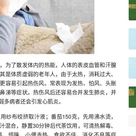
，为了散发体内的热能，人体的表皮血管和汗腺
其是体质虚弱的老年人，由于太热，消耗过大、
更容易引起热伤风。常表现为发热、怕风、头胀
鼻涕等症状。热伤风后还容易合并发生肺炎，并
弱多病者还会引发心肌炎。
，用纱布绞挤取汁液；番茄150克，先用沸水烫，
汁混合，静置30分钟后代茶饮用，可清热解毒、
渴、烦躁、小便赤热、食欲不佳、消化不良等症