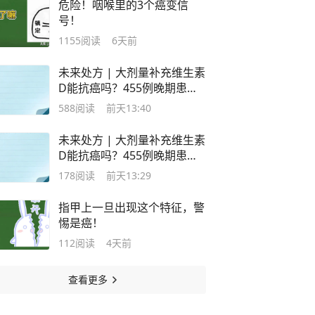
危险！咽喉里的3个癌变信
号！
1155
阅读
6天前
未来处方 | 大剂量补充维生素
D能抗癌吗？455例晚期患者
研究给出最终答案
588
阅读
前天13:40
未来处方 | 大剂量补充维生素
D能抗癌吗？455例晚期患者
研究给出最终答案
178
阅读
前天13:29
指甲上一旦出现这个特征，警
惕是癌！
112
阅读
4天前
查看更多