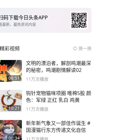
扫码下载今日头条APP
看最新、最热资讯内容
精彩视频
换一换
文明的漂泊者，解剖鸣潮最深
的秘密，鸣潮剧情解读02
08:51
11万
次播放
钩针宠物猫咪项圈 唯棉5股 颜
色：军绿 正红 乳白 鸡黄
10:21
11万
次播放
新年新气象又一部佳作诞生 #
国漫猫行东方传递文化自信
00:34
11万
次播放