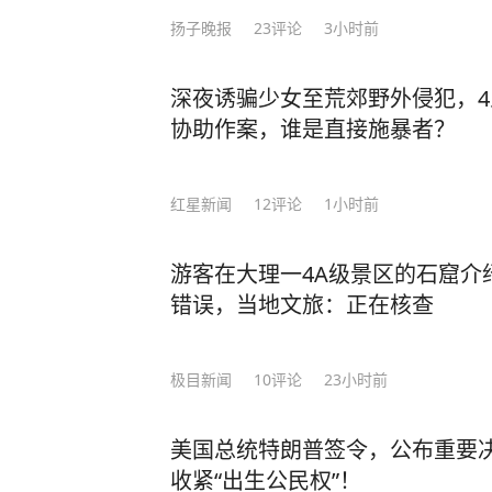
扬子晚报
23
评论
3小时前
深夜诱骗少女至荒郊野外侵犯，
协助作案，谁是直接施暴者？
红星新闻
12
评论
1小时前
游客在大理一4A级景区的石窟介
错误，当地文旅：正在核查
极目新闻
10
评论
23小时前
美国总统特朗普签令，公布重要决
收紧“出生公民权”！