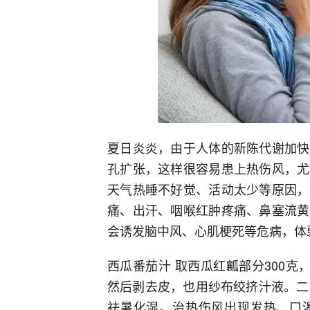
夏日炎炎，由于人体的新陈代谢加快
孔扩张，这样很容易患上热伤风，尤
天气热睡不好觉、活动太少等原因，
痛、出汗、咽喉红肿疼痛、鼻塞流黄
会诱发脑中风、心肌梗死等危病，体
西瓜番茄汁 取西瓜红瓤部分300克
然后剥去皮，也用纱布绞挤汁液。二
祛暑化湿。治热伤风出现发热、口