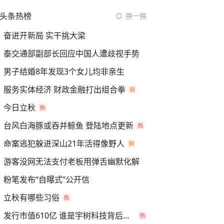
头条热榜
换一换
奋进开新局 实干挑大梁
泰交通部副部长回应中国人遭歧视手势
男子结婚8年发现3个女儿均非亲生
服务实体经济 财政金融打出组合拳
今日立秋
台风白海豚或吞并鲸鱼 登陆地点更新
命案逃犯躲进深山21年活得像野人
游客没网无法支付老板用弹舌幽默化解
粉笔发布“自曝式”公开信
立秋有哪些习俗
发行市值610亿 谁是宇树科技背后赢家