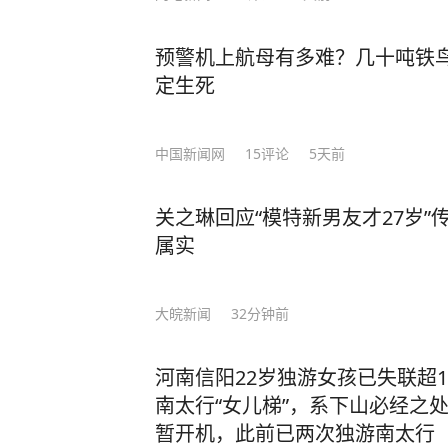
预警机上航母有多难？几十吨铁鸟
定生死
中国新闻网
15
评论
5天前
关之琳回应“模特新男友才27岁
属实
大皖新闻
32分钟前
河南信阳22岁独游女孩已失联超
南太行“女儿梯”，系下山必经之
暂开机，此前已两次独游南太行