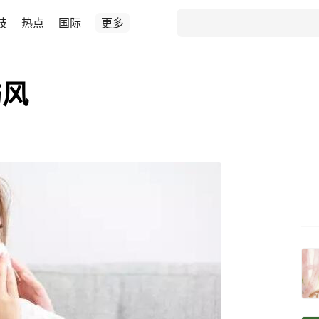
技
热点
国际
更多
伤风