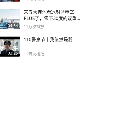
来五大连池看冰封蓝电E5
PLUS了，零下30度的双重冰
封40小时全录
04:34
11万
次播放
110警察节丨我依然是我
03:25
11万
次播放