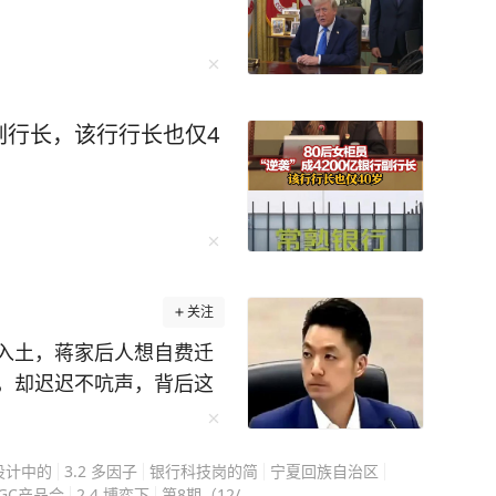
行副行长，该行行长也仅4
关注
入土，蒋家后人想自费迁
，却迟迟不吭声，背后这
蒋万安不是不想动，是真
史旧账，而是搅动今天的
 设计中的
3.2 多因子
银行科技岗的简
宁夏回族自治区
走的每一步都很小心，在
IGC产品合
2.4 博弈下
第8期（12/