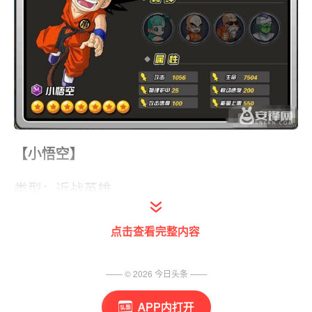
【小悟空】
类型：近战英雄
介绍：一代少年偶像，手持如意棒，脚踩筋斗
点击查看完整内容
云，闹他个天翻地覆吧!
—— ©
2026
今日头条
——
【技能】
APP内打开