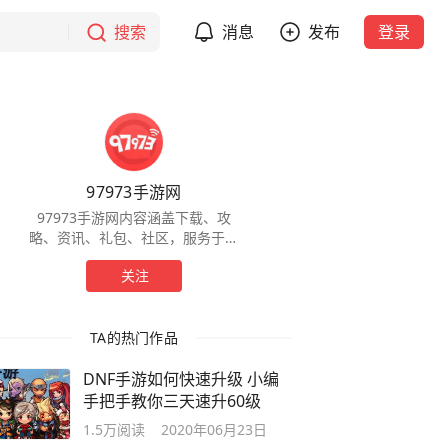
搜索
消息
发布
登录
97973手游网
97973手游网内容涵盖下载、攻
略、资讯、礼包、社区，服务于全
球手游玩家，为玩家提供一站式服
关注
务。
TA的热门作品
DNF手游如何快速升级 小编
手把手教你三天速升60级
1.5万
阅读
2020年06月23日