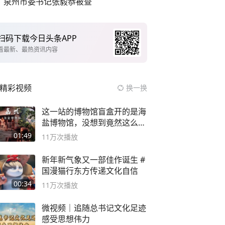
泉州市委书记张毅恭被查
扫码下载今日头条APP
看最新、最热资讯内容
精彩视频
换一换
这一站的博物馆盲盒开的是海
盐博物馆，没想到竟然这么好
逛！
01:49
11万
次播放
新年新气象又一部佳作诞生 #
国漫猫行东方传递文化自信
00:34
11万
次播放
微视频｜追随总书记文化足迹
感受思想伟力