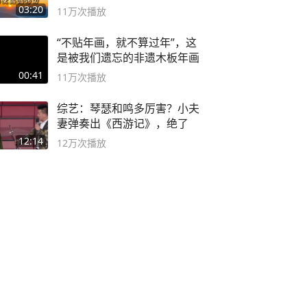
03:20
11万
次播放
“不贴年画，就不算过年”，这
是被我们遗忘的非遗木板年画
00:41
11万
次播放
综艺：琴瑟和鸣多厉害？小夫
妻弹奏出《西游记》，绝了
12:14
12万
次播放