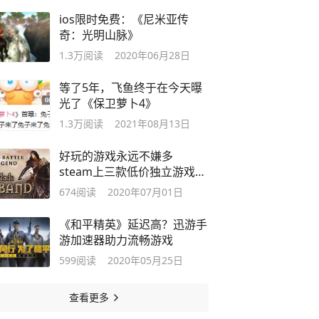
ios限时免费：《尼米亚传
奇：光明山脉》
1.3万
阅读
2020年06月28日
等了5年，飞鱼终于在今天曝
光了《保卫萝卜4》
1.3万
阅读
2021年08月13日
好玩的游戏永远不嫌多
steam上三款低价独立游戏推
荐
674
阅读
2020年07月01日
《和平精英》延迟高？迅游手
游加速器助力流畅游戏
599
阅读
2020年05月25日
查看更多