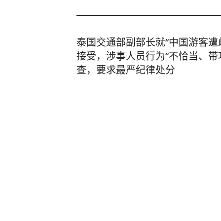
泰国交通部副部长就“中国游客遭
接受，涉事人员行为“不恰当、带
查，要求最严纪律处分
齐鲁壹点
71
评论
16小时前
史无前例！美国AI开始攻击真人
中国新闻网
12
评论
3小时前
云南一茶园发现眼镜王蛇，仔细一
口！网友：这是眼镜王蛇月子中