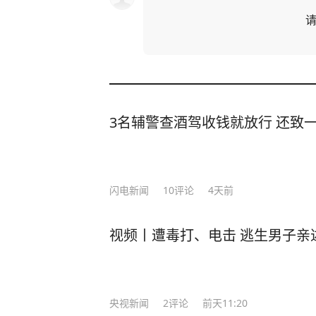
3名辅警查酒驾收钱就放行 还致
闪电新闻
10
评论
4天前
视频丨遭毒打、电击 逃生男子亲
央视新闻
2
评论
前天11:20