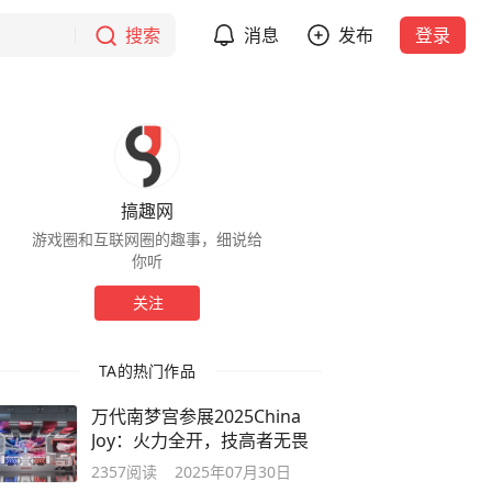
搜索
消息
发布
登录
搞趣网
游戏圈和互联网圈的趣事，细说给
你听
关注
TA的热门作品
万代南梦宫参展2025China
Joy：火力全开，技高者无畏
2357
阅读
2025年07月30日