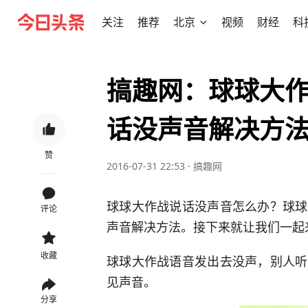
关注
推荐
北京
视频
财经
科
搞趣网：球球大作
话没声音解决方
赞
2016-07-31 22:53
·
搞趣网
球球大作战说话没声音怎么办？球球
评论
声音解决方法。接下来就让我们一起
收藏
球球大作战语音发出去没声，别人听
见声音。
分享