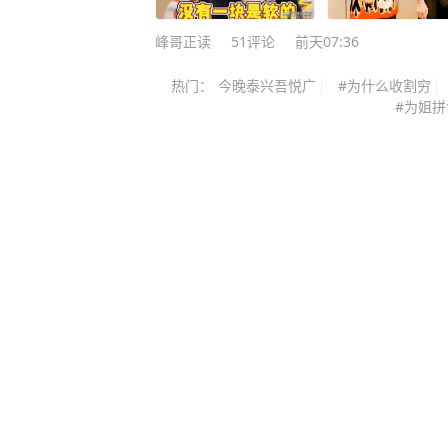
力。菲方心里比谁都清楚，这艘船从
能源危机很严重，物价在涨，马科斯
当年是以“漏水避险”为由赖在这里，
峰哥正读
51
评论
前天07:36
线，同时，美国在背后给了不少支持，
就是二十多年。 如今把船和礁盘牢
演有1.7万人参加，创了纪录，菲律
热门：
今晚泰兴吾悦广
#为什么收割穷
难度，用“拖船会破坏礁盘生态”的说
这么干，但问题是，这个靠山靠不靠
#为姐拼
在四周的隔离浮标，用意更是直白。
没有疑虑。 回到最开始那个问题，
全作业区”，试图限制中国海警执法
一”，这个说法把两个不同层面的事
偷施工、运送建材打掩护，甚至想反
涉及国家核心利益，没有任何妥协余
区域”。 这早已不是菲律宾第一次玩这
家，情况复杂得多，如果因为在南海
月，菲律宾海军把这艘退役的坦克登
资源消耗在这个方向，等到台海真正
盘，谎称船底漏水需要紧急避险，当
里还剩下多少牌可以打？ 2012年
走”。 可二十七年过去，船没拖走
对黄岩岛的常态化管控，2016年南
员，还偷偷摸摸运了无数次建材，把
的岛礁建设和执法力量也在持续增强
久据点。 中国海警局早就明确表态
解决的，是靠持续的行政存在、法理
群岛的一部分，菲方非法坐滩军舰严
实。 所以，菲律宾的挑衅当然要反
《南海各方行为宣言》，中方多次敦
制，只是反制的方式不是有些人想的
盘原状。出于人道主义考量，中方对
题，说到底是要和东盟一起商量着办，