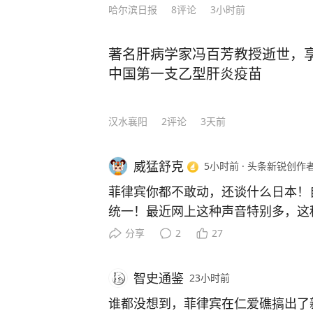
哈尔滨日报
8
评论
3小时前
著名肝病学家冯百芳教授逝世，享
中国第一支乙型肝炎疫苗
汉水襄阳
2
评论
3天前
威猛舒克
5小时前
·
头条新锐创作
菲律宾你都不敢动，还谈什么日本！
统一！最近网上这种声音特别多，这
是没看透国家博弈的底层逻辑，这背
分享
2
27
题，而是划算不划算、战略对不对的
种声音，大意是菲律宾在南海闹成这
智史通鉴
23小时前
还怎么解决台湾问题？还谈什么大国
谁都没想到，菲律宾在仁爱礁搞出了
想，是把两件性质完全不同的事情混