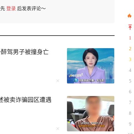
请先
登录
后发表评论～
1
2
一醉驾男子被撞身亡
3
4
5
6
述被卖诈骗园区遭遇
7
8
9