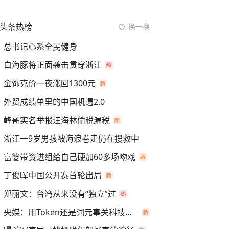
头条热榜
换一换
总书记心系全民健身
白海豚将正面袭击贯穿浙江
金饰克价一夜涨回1300元
外贸成绩单里的中国机遇2.0
峰哥实名举报汪海林偷税漏税
浙江一9岁男孩被海浪卷走仍在搜救中
富婆带资进组给自己硬加60多场吻戏
丁俊晖中国公开赛首轮出局
郑丽文：台湾从来没有“独立”过
央媒：用Token还是词元事关科技话语权