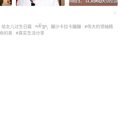
法理上早就该被拖走。它
政府需要找个议题转移视
承诺修好就走，结果一赖
2026年4月的肩并肩军
牢固定，就是想增加处置
宾觉得自己有靠山，所以敢
给女儿过生日篇
མཚོ་སྨད
蹦沙卡拉卡蹦蹦
#伟大的领袖精
辞当挡箭牌。 至于那些围
得住，菲律宾国内也不是
命的弟
#真实生活分享
菲方想借此划出所谓的“安
说“不敢打菲律宾就别谈统
艇靠近巡查，为后续继续偷
情绑在一起了。 台湾问题
过来污蔑中方“闯入其作业
地，南海问题涉及多个国
种把戏了。 1999年5
沉不住气动手了，把战略
陆舰故意冲上仁爱礁礁
需要全力以赴的时候，手
时承诺“维修完成立即拖
黄岩岛对峙后，中国实现了
，上面反倒常驻了菲方人
海仲裁案之后，中国在南海
一艘报废军舰修成了半永
，有些事情不是靠打一仗
，仁爱礁历来是中国南沙
建设、执法巡航一步步做
重侵犯中国主权，违反
制，而且实际上也正在反
促菲方拖走军舰、恢复礁
那样直接开打，南海的问
菲方运送食品等必要生活
单靠打仗解决不了。 #