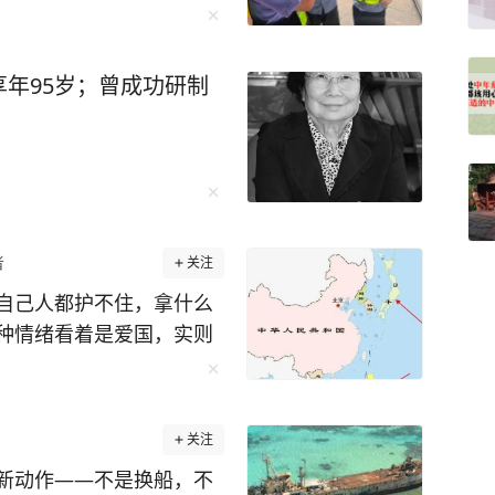
年95岁；曾成功研制
者
关注
自己人都护不住，拿什么
种情绪看着是爱国，实则
后根本不是敢不敢的问
问题。 最近网上出现一
样，我们都不动手，以后
关注
地位？ 这个说法仔细想
新动作——不是换船，不
在一起了，南海维权和实