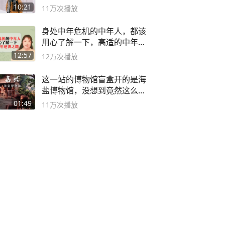
10:21
11万
次播放
身处中年危机的中年人，都该
用心了解一下，高适的中年逆
袭之路
12:57
12万
次播放
这一站的博物馆盲盒开的是海
盐博物馆，没想到竟然这么好
逛！
01:49
11万
次播放