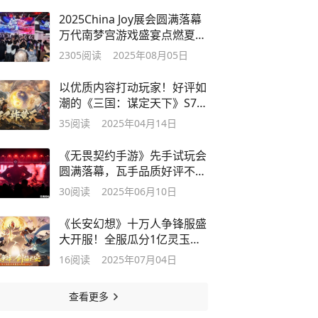
2025China Joy展会圆满落幕
万代南梦宫游戏盛宴点燃夏日
激情
2305
阅读
2025年08月05日
以优质内容打动玩家！好评如
潮的《三国：谋定天下》S7赛
季已上线
35
阅读
2025年04月14日
《无畏契约手游》先手试玩会
圆满落幕，瓦手品质好评不
断！
30
阅读
2025年06月10日
《长安幻想》十万人争锋服盛
大开服！全服瓜分1亿灵玉，
热血开战
16
阅读
2025年07月04日
查看更多