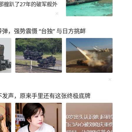
那艘趴了27年的破军舰外
存在“连菲律宾都不敢打，
上隔离浮标。 这一幕被
菲律宾这边的情况，2026
不起眼的小型橡皮艇借着
岛接连采取挑衅行动，7月
的“马德雷山”号来回穿
，强势震慑 “台独” 与日方挑衅
击中方执法船员，7月23
上砸下钢钎固定桩，手腕
岩岛海域，7月31日，菲
锚在礁石上，船身四周还
海图。 中方的回应是分
在礁盘上圈出了一片区域。
岛保护区管理办法，南部战
之处。在此之前，菲律宾
法管控，国防部发言人也
夹带水泥、钢筋上船，修
方的反制始终控制在执法
修”。可这一次，它直接
 有人觉得不过瘾，但问
整艘船和礁盘绑成了一体。
么后果？军事上赢是肯定
一来是对抗南海的台风
不发声，原来手里还有这张终极底牌
国会借机要求启动共同防
年，船体钢板早已锈穿、结
东盟其他国家会怎么想？
场强台风过去，很可能直
美元，南海是这条贸易通道
给摇摇欲坠的废铁绑上了
局面能不能收拾，这是需
是给未来的拖带增加阻
近为什么这么激进？国内