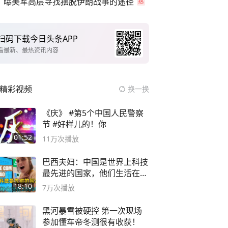
曝美军高层寻找摆脱伊朗战事的途径
扫码下载今日头条APP
看最新、最热资讯内容
精彩视频
换一换
《庆》 #第5个中国人民警察
节 #好样儿的！你
01:52
11万
次播放
巴西夫妇：中国是世界上科技
最先进的国家，他们生活在
2999年
18:10
7万
次播放
黑河暴雪被硬控 第一次现场
参加懂车帝冬测很有收获！