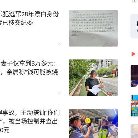
10
嫌犯逃窜28年漂白身份
索已移交纪委
金妻子仅拿到3万多元：
”，亲属称“钱可能被烧
事故，主动搭讪“你们
了”，被当场控制并查出
0元