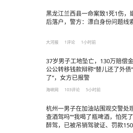
黑龙江兰西县一命案致1死1伤，
后落户，警方：漂白身份问题线
大河报
1
评论
1小时前
37岁男子工地坠亡，130万赔偿
公公转移钱款辩称“替儿还了外债
了”，女方已报警
海峡网
103
评论
5小时前
杭州一男子在加油站围观交警处理
查酒驾吗”“我喝了瓶啤酒，怕死
醉驾，已被吊销驾驶证、罚款150