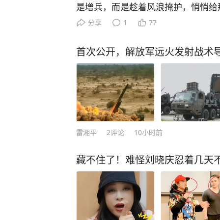
是增兵，而是趁着风浪掩护，悄悄给
现国家统一，从来不是一回事，更不
面拉上崭新粗缆绳、打下固定桩、围
分享
1
77
就别谈统一”这样的逻辑链条。 先说
中方巡逻无人机全程高清拍下。几艘
年7月下旬，菲律宾在仁爱礁和黄岩
台风过后的海面乱流作掩护，绕着坐滩
首次公开，解放军远火发射战术导弹
20日，菲方人员在仁爱礁海域持械攻
梭。 施工人员戴着安全帽，在礁盘
日到24日，菲方组织多艘船只侵闯黄
粗的新缆绳一头拴住舰体，一头死死
律宾又向联合国提交了所谓的黄岩岛
拉起一圈橙黄色隔离浮标，硬生生
层次的，8月1日当天，发布了黄岩
很多人可能没意识到这波操作的阴险
区组织了海空演训，海警同步开展执
给破船“续命”的方式，还停留在偷偷
明确表态，警告菲方停止挑衅，但中
补内部锈蚀的舱壁，顶多算是“室内装
雷湘平
2
评论
10小时前
和威慑层面，没有升级到直接打击。
把加固做到了舰体外面，用缆绳把
题是，如果对菲律宾动手，会带来什
这么做的目的，明眼人一看便知。 
藏不住了！难怪刘晓庆忍着几天
的，这没什么好说的，但然后呢？美
季。这艘二战老舰在海水里泡了27
御条约，日本澳大利亚会跟着表态，
构开裂，全靠礁盘托着才没散架，几
中国和东盟去年贸易额突破了1万亿
接解体坍塌。外部加固缆绳，相当于
的必经之路，打一仗容易，打完后的
安全带，能多撑一天是一天。 二来
要考虑的。 再往深里说，菲律宾最