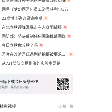
日本医院开颅手术错将健康部位切除
网易《梦幻西游》员工盗号获利173万
23岁博士确诊胃癌晚期
东北立秋迎降温暴击有人穿羽绒服
国防部：坚决反制任何闹海挑衅图谋
今日立秋你咬秋了吗
游客在沙滩游玩遇剧组拍摄被要求离开
从731部队交易到海外实验室网络
扫码下载今日头条APP
看最新、最热资讯内容
精彩视频
换一换