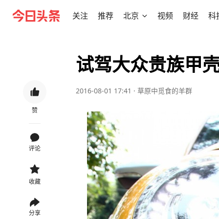
关注
推荐
北京
视频
财经
科
试驾大众贵族甲壳虫1
2016-08-01 17:41
·
草原中觅食的羊群
赞
评论
收藏
分享