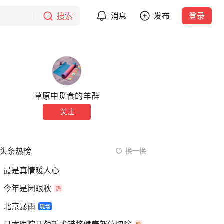
搜索
消息
发布
登录
草原中觅食的羊群
关注
头条热榜
换一换
最是真情暖人心
今年是闭眼秋
北京暴雨