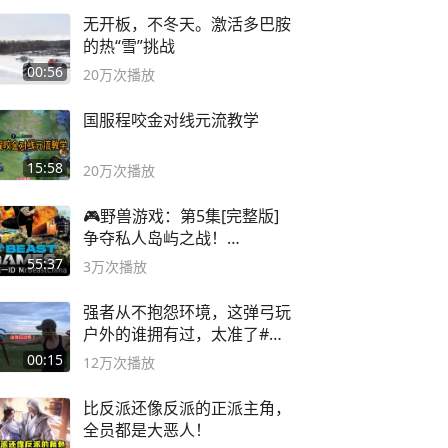
无开板，不冬天。激活多巴胺
的热“雪”挑战
00:56
20万
次播放
国服程咬金对线元流教学
15:58
20万
次播放
🎮野兽游戏：第5集[完整版]
争夺私人岛屿之战！
#MrBeastChina
55:37
3万
次播放
强者从不抱怨环境，这弹弓玩
户外的谁拥有过，太准了#弹
弓#户外
00:15
12万
次播放
比反派还像反派的正派主角，
全员都是大恶人！