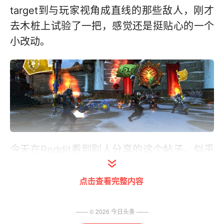
target到与玩家视角成直线的那些敌人，刚才
去木桩上试验了一把，感觉还是挺贴心的一个
小改动。
今天在Reddit看到别人分享的这个帖子，似乎
是前夕新增加的一个按键选项，可以替代原有
的Tab键选中敌人。可以在“按键设置”- “选中
点击查看完整内容
目标”-“目标扫描敌人”设置相应的快捷键，默
认设置是没有快捷键。
—— ©
2026
今日头条
——