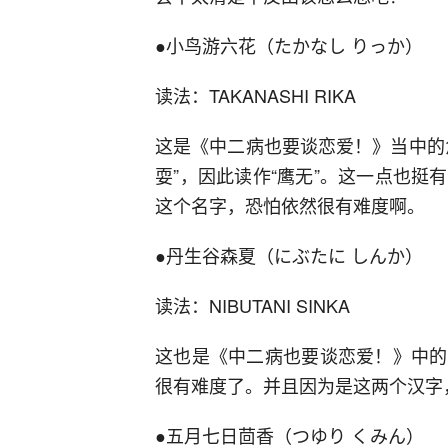
●小鸟游六花（たかなし りっか）
读法：TAKANASHI RIKA
这是《中二病也要谈恋爱！》当中的
耍”，因此读作“鹰无”。这一点也
这个名字，恐怕依然很有难度啊。
●丹生谷森夏（にぶたに しんか）
读法：NIBUTANI SINKA
这也是《中二病也要谈恋爱！》中的
很有难度了。并且因为是这两个汉字
●五月七日茴香（つゆり くみん）