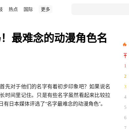
技
热点
国际
更多
吗！最难念的动漫角色名
1
2
首先对于他们的名字有着初步印象吧？如果说名
3
长时间里记住。只是有些名字虽然看起来比较拉
4
日有日本媒体评选了“名字最难念的动漫角色”。
5
6
7