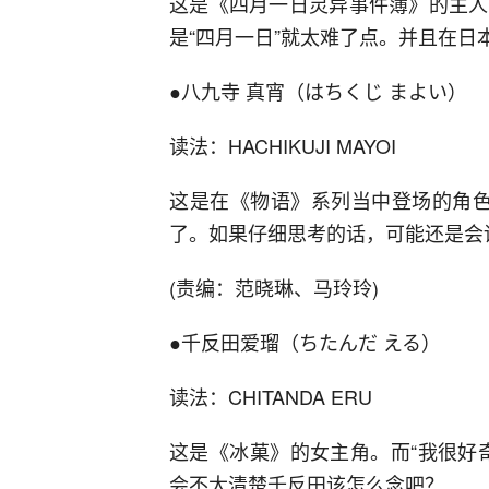
这是《四月一日灵异事件簿》的主人
是“四月一日”就太难了点。并且在
●八九寺 真宵（はちくじ まよい）
读法：HACHIKUJI MAYOI
这是在《物语》系列当中登场的角色
了。如果仔细思考的话，可能还是会
(责编：范晓琳、马玲玲)
●千反田爱瑠（ちたんだ える）
读法：CHITANDA ERU
这是《冰菓》的女主角。而“我很好
会不太清楚千反田该怎么念吧？