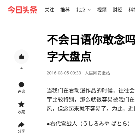
关注
推荐
北京
视频
财经
科
不会日语你敢念
字大盘点
4
2016-08-05 09:33
·
人民网安徽站
当我们在看动漫作品的时候，往往会
评论
字比较特别，那么就很容易被我们在
风，但念起来就不容易了。为此，近
收藏
●右代宫战人（うしろみや ばとら）
分享