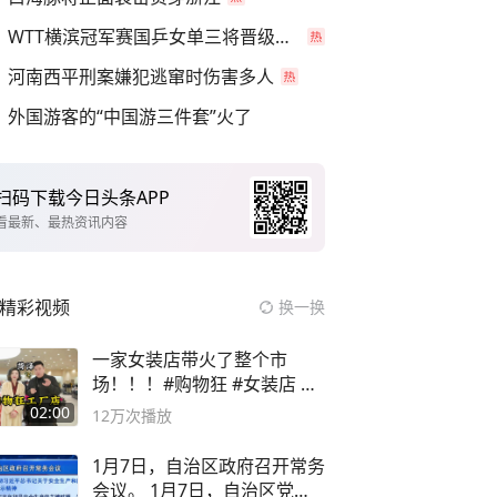
WTT横滨冠军赛国乒女单三将晋级四强
河南西平刑案嫌犯逃窜时伤害多人
外国游客的“中国游三件套”火了
扫码下载今日头条APP
看最新、最热资讯内容
精彩视频
换一换
一家女装店带火了整个市
场！！！#购物狂 #女装店 #
高品质女装
02:00
12万
次播放
1月7日，自治区政府召开常务
会议。 1月7日，自治区党委