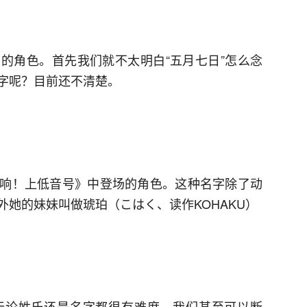
的角色。首先我们就不太明白“五月七日”怎么念
字呢？目前还不清楚。
响！上低音号》中登场的角色。这种名字除了动
她的妹妹叫做琥珀（こはく、读作KOHAKU）
无论姓氏还是名字都很有难度。我们甚至可以断