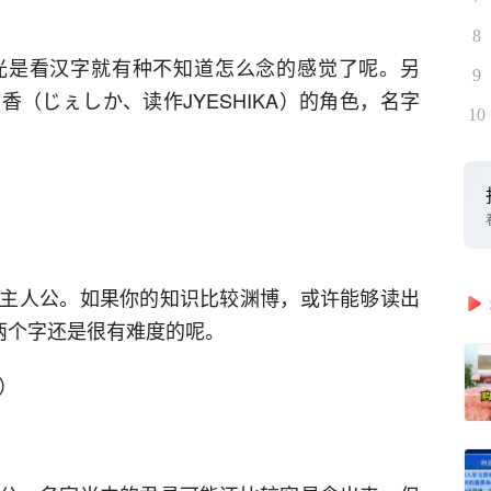
8
光是看汉字就有种不知道怎么念的感觉了呢。另
9
（じぇしか、读作JYESHIKA）的角色，名字
10
主人公。如果你的知识比较渊博，或许能够读出
两个字还是很有难度的呢。
）