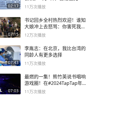
副书记
02:17
11万
次播放
书记回乡全村热烈欢迎！谁知
大娘冲上去怒骂：你害死我儿
子
07:15
12万
次播放
李胤志：在北京，我比台湾的
同龄人有更多选择
07:43
11万
次播放
最燃的一集！熊竹英说书唱响
游戏圈！在#2024TapTap年
度游戏大赏
07:03
11万
次播放