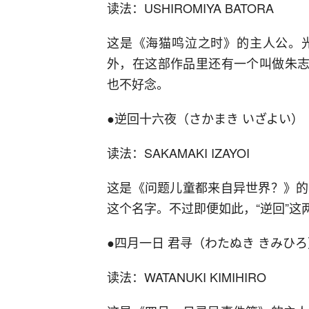
读法：USHIROMIYA BATORA
这是《海猫鸣泣之时》的主人公。
外，在这部作品里还有一个叫做朱志香
也不好念。
●逆回十六夜（さかまき いざよい）
读法：SAKAMAKI IZAYOI
这是《问题儿童都来自异世界？》的
这个名字。不过即便如此，“逆回”这
●四月一日 君寻（わたぬき きみひろ
读法：WATANUKI KIMIHIRO