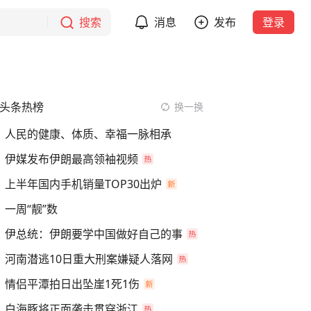
搜索
消息
发布
登录
头条热榜
换一换
人民的健康、体质、幸福一脉相承
伊媒发布伊朗最高领袖视频
上半年国内手机销量TOP30出炉
一周“靓”数
伊总统：伊朗要学中国做好自己的事
河南潜逃10日重大刑案嫌疑人落网
情侣平潭拍日出坠崖1死1伤
白海豚将正面袭击贯穿浙江