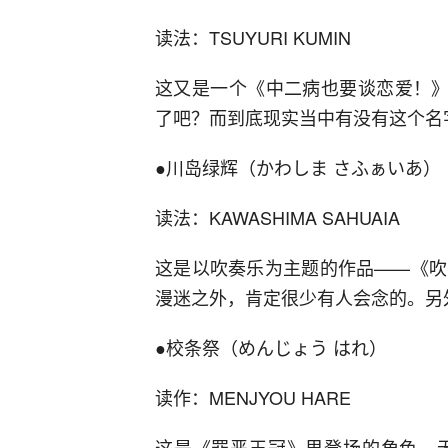
读法：TSUYURI KUMIN
这又是一个《中二病也要谈恋爱！》
了吧？而到底现实当中有没有这个名
●川岛绿辉（かわしま さふぁいあ）
读法：KAWASHIMA SAHUAIA
这是以吹奏乐为主题的作品——《吹
漫迷之外，肯定很少有人会念的。另外
●校条祭（めんじょう はれ）
读作：MENJYOU HARE
这是《罪恶王冠》里登场的角色。