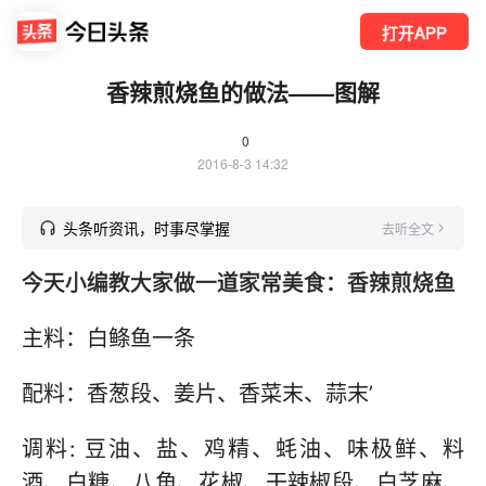
打开APP
香辣煎烧鱼的做法——图解
0
2016-8-3 14:32
头条听资讯，时事尽掌握
去听全文
今天小编教大家做一道家常美食：香辣煎烧鱼
主料：白鲦鱼一条
配料：香葱段、姜片、香菜末、蒜末’
调料: 豆油、盐、鸡精、蚝油、味极鲜、料
酒、白糖、八角、花椒、干辣椒段、白芝麻、