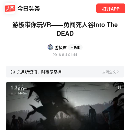
打开APP
游极带你玩VR——勇闯死人谷Into The
DEAD
游极君
关注
2016-8-4 01:44
头条听资讯，时事尽掌握
去听全文