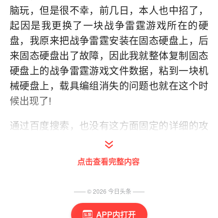
脑玩，但是很不幸，前几日，本人也中招了，
起因是我更换了一块战争雷霆游戏所在的硬
盘，我原来把战争雷霆安装在固态硬盘上，后
来固态硬盘出了故障，因此我就整体复制固态
硬盘上的战争雷霆游戏文件数据，粘到一块机
械硬盘上，载具编组消失的问题也就在这个时
候出现了!
通过百度搜索，也没有这方面固定的详细的攻
略可以参考，告诉玩家应该怎么做才能避免银
币重新消耗的问题，而如果盲目的重新编组预
点击查看完整内容
设给每一个载具重新选择成员组都是需要花费
很多银币的，这就造成了极大的浪费，因为，
—— ©
2026
今日头条
——
我们知道，游戏里获得银币是很困难的，用金
APP内打开
鹰购买花销更是巨大，若要毕业全系，吝啬的