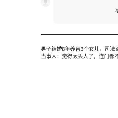
男子结婚8年养育3个女儿，司法
当事人：觉得太丢人了，连门都
齐鲁壹点
1小时前
贵州4岁男童失联80小时获救，
续命，搜救仅差20米错过多找3
家属转5000元被拘留
红网·红视频
1
评论
2小时前