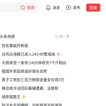
搜索
消息
发布
登录
头条热榜
换一换
夯实基础开新局
台风白海豚已进入24小时警戒线
大雨将至一家老小6分钟收完1千斤稻谷
我国外贸延续良好增长态势
男子工地坠亡百万赔偿金妻女仅得3万
美总统冷淡回应基辅遭袭：没掺和
胡彦斌歌王
防汛女干部哽咽：宁听骂声不听哭声