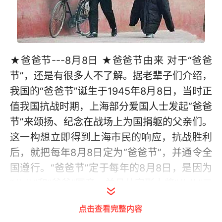
★爸爸节---8月8日 ★爸爸节由来 对于“爸爸
节”，还是有很多人不了解。据老辈子们介绍，
我国的“爸爸节”诞生于1945年8月8日，当时正
值我国抗战时期，上海部分爱国人士发起“爸爸
节”来颂扬、纪念在战场上为国捐躯的父亲们。
这一构想立即得到上海市民的响应，抗战胜利
后，就把每年8月8日定为“爸爸节”，并通令全
国遵行。“爸爸节”定于每年的8月8日，是因为
“八八”和“爸爸”同音，并且从字形上将“八八”二
字连缀后，正如一个“父”字。从此，8月8日成
点击查看完整内容
为中国的“父亲节”。但随着西方的“父亲节”传