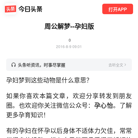
打开APP
周公解梦--孕妇版
0
2016-8-9 09:01
头条听资讯，时事尽掌握
去听全文
孕妇梦到这些动物是什么意思？
如果你喜欢本篇文章，欢迎分享转发到朋友
圈。也欢迎你关注
微信
公众号：
孕心怡
。了解
更多孕育知识！
有的孕妇在怀孕以后身体不适体力欠佳，常常