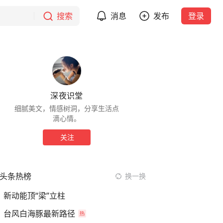
搜索
消息
发布
登录
深夜识堂
细腻美文，情感树洞，分享生活点
滴心情。
关注
头条热榜
换一换
新动能顶“梁”立柱
台风白海豚最新路径