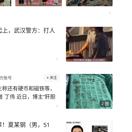
起上，武汉警方：打人
方账号
关注
生称还有硬币和磁铁等，
 丁伟 近日，博主“肝胆
2
图
不少网友感到震惊。一名患
0颗钉子，除此之外还有
钉子等异物 （受访者供
！夏某钢（男，51
人民医院肝胆胰外科主治医