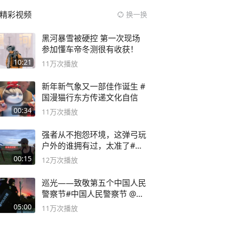
精彩视频
换一换
黑河暴雪被硬控 第一次现场
参加懂车帝冬测很有收获！
10:21
11万
次播放
新年新气象又一部佳作诞生 #
国漫猫行东方传递文化自信
00:34
11万
次播放
强者从不抱怨环境，这弹弓玩
户外的谁拥有过，太准了#弹
弓#户外
00:15
12万
次播放
巡光——致敬第五个中国人民
警察节#中国人民警察节 @抖
音小助手
05:00
11万
次播放