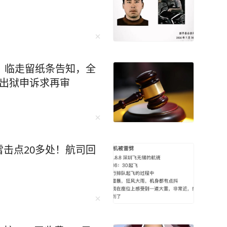
者是来自云南某市的一名
属带他到医院检查。影像
的金属异物，而且吸附成
已快到膀胱位置了，我们
现异物是在胃里。”8月7
，临走留纸条告知，全
做了手术，一共从其胃中
，出狱申诉求再审
丝和螺帽以及磁铁等异
闻记者介绍，这台手术进行
有近10厘米长，取出的
一根钉子近10厘米长
击点20多处！航司回
者胃壁布满溃疡和糜烂点，
戳穿，也没有掉进肠道，
一团，有的钉子已经有了磁
情况比较稳定。此前他们也
的、铁丝的，也有吞食打
，还是第一次遇到。 随