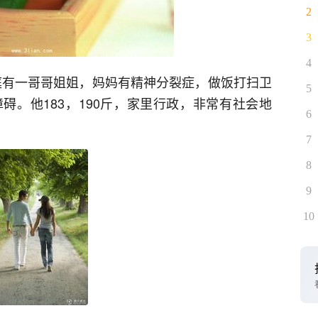
2
3
4
家庭有一哥哥姐姐，妈妈有精神分裂症，做饭打扫卫
5
碍。他183，190斤，家里行政，非常有社会地
6
7
8
9
10