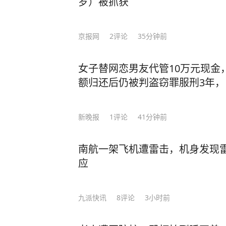
岁）被抓获
师李伟向极目新闻记者介绍，这名患
中年男子，其因反复呕吐和腹痛，家
京报网
2
评论
35分钟前
检查结果显示，男子腹腔内存在大量
一团，已将胃撑大并致使其下坠。 “
还以为是从尿道塞进膀胱的，后来才发
女子替网恋男友代管10万元现金
日，李医生所在科室手术团队给男子
额归还后仍被判盗窃罪服刑3年
取出180颗钉子，另外还有硬币、螺
物。 参与该手术的赵医生向极目新
新晚报
1
评论
41分钟前
了近3个小时，取出的一根最长的钉子
所有异物总重量超过一公斤。 最长的
南航一架飞机遭雷击，机身发现雷
（受访者供图） 李伟医生表示，患
应
但比较幸运的一点是，钉子没有将胃
“可能和有磁铁有关，所以吸附在了
性。”他表示，患者术后恢复良好，
九派快讯
8
评论
3小时前
治疗过吞食异物的患者，有吞食钉子
火机的，但像此次吞食180颗钉子的