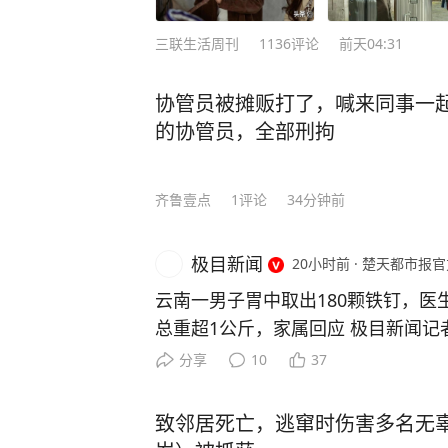
三联生活周刊
1136
评论
前天04:31
协管员被摊贩打了，喊来同事一
的协管员，全部刑拘
齐鲁壹点
1
评论
34分钟前
极目新闻
20小时前
·
楚天都市报官
云南一男子胃中取出180颗铁钉，医
总重超1公斤，家属回应 极目新闻记者
胰外科李伟医生”分享的一段视频让
分享
10
37
者胃里存在大量异物，经手术取出18
硬币、螺丝、磁铁等金属物。 取出的
致邻居死亡，逃窜时伤害多名无辜
图） 8月9日，当事博主云南省第三