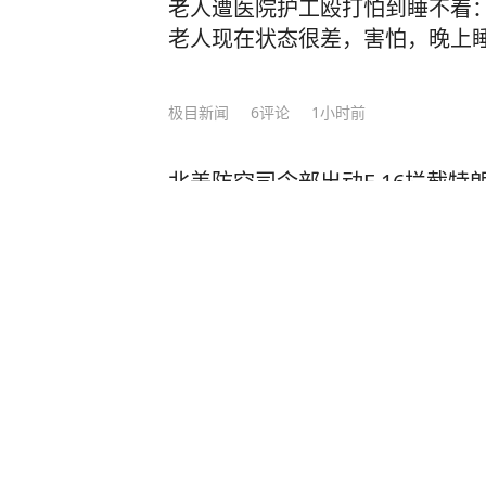
老人遭医院护工殴打怕到睡不着：
后，记者联系到了患者家属。其介绍
老人现在状态很差，害怕，晚上
病，自己也不清楚他为何吞食这么多
异物（尤其是金属、锐器等）后，不
行排出”。消化道存在贲门、幽门、
极目新闻
6
评论
1小时前
处狭窄，异物容易嵌顿；若异物锐利
管或肠壁划伤、穿孔，进而引发腹膜
北美防空司令部出动F-16拦截
源：极目新闻） 更多精彩资讯请在应
两架飞机
户端，未经授权请勿转载，欢迎提供
报酬。24小时报料热线027-8677777
新派新闻
3小时前
博览历史
2小时前
·
头条新锐创作
浙江，男子称去足浴店按摩，女技师
觉得女技师侵犯了自己，找来调解员
女技师委屈回应：“明明是他要求我这样做