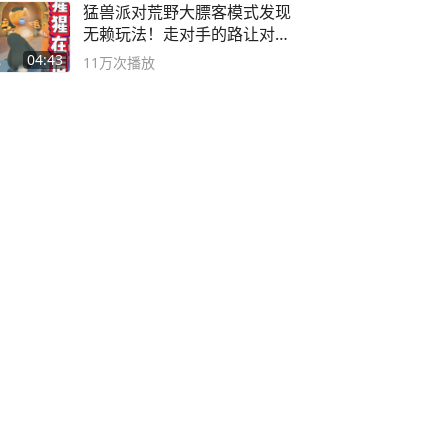
猛兽派对荒野大膘客模式发现
无赖玩法！走对手的路让对手
无路可走
04:43
11万
次播放