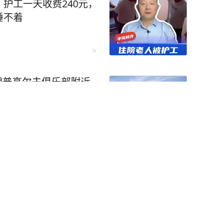
护工一天收费240元，
，男子患有多年的精神疾
睡不着
钉子。 李医生提醒，吞食
要盲目认为“体积小就能自
回盲瓣及结肠生理弯曲等多
或滞留时间长，可造成食
炎，甚至危及生命。 （来
特朗普高尔夫俱乐部附近
用市场下载“极目新闻”客
新闻线索，一经采纳即付
7。
者
关注
突然脱下他裤子，摸他的隐私部位！男子一惊，
要求足浴店退钱，还反手举报足浴店涉黄！涉事
的，他怎么可以这样坑我呢？” 《参考资