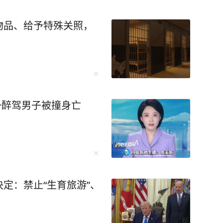
物品、给予特殊关照，
一醉驾男子被撞身亡
定：禁止“生育旅游”、