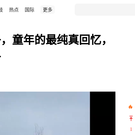
技
热点
国际
更多
子，童年的最纯真回忆，
子
1