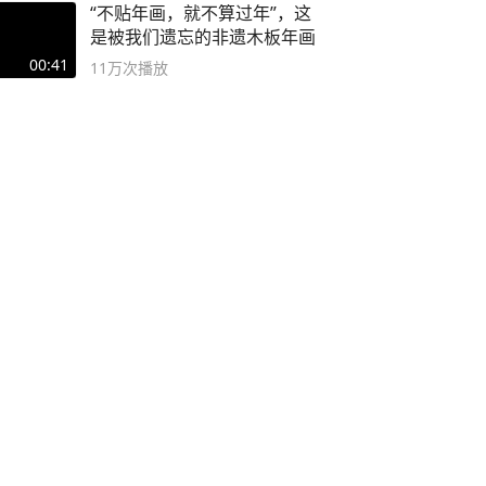
“不贴年画，就不算过年”，这
是被我们遗忘的非遗木板年画
00:41
11万
次播放