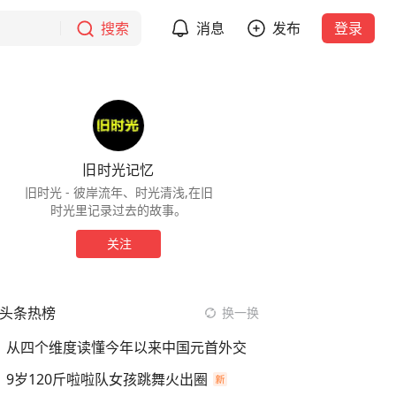
搜索
消息
发布
登录
旧时光记忆
旧时光 - 彼岸流年、时光清浅,在旧
时光里记录过去的故事。
关注
头条热榜
换一换
从四个维度读懂今年以来中国元首外交
9岁120斤啦啦队女孩跳舞火出圈