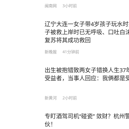
闽南网
3小时前
辽宁大连一女子带4岁孩子玩水
子被救上岸时已无呼吸、口吐白
复苏将其成功救回
新晚报
41分钟前
出生被抱错致两女子错换人生37
受益者，当事人回应：我俩都是
新黄河
2小时前
专盯酒驾司机“碰瓷” 敛财？杭
伙！