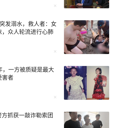
时突发溺水，救人者：女
沫，众人轮流进行心肺
年，一方被质疑是最大
受害者
州警方抓获一敲诈勒索团