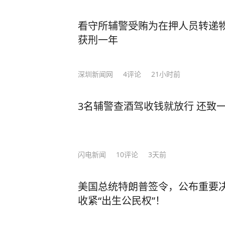
看守所辅警受贿为在押人员转递
获刑一年
深圳新闻网
4
评论
21小时前
3名辅警查酒驾收钱就放行 还致
闪电新闻
10
评论
3天前
美国总统特朗普签令，公布重要决
收紧“出生公民权”！