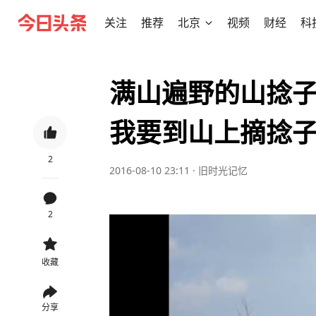
关注
推荐
北京
视频
财经
科
满山遍野的山捻
我要到山上摘捻
2
2016-08-10 23:11
·
旧时光记忆
2
收藏
分享