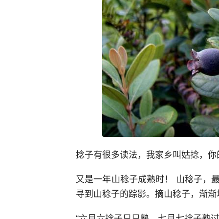
捻子有很多读法，我家乡叫姑捻，你
又是一年山稔子成熟时！ 山稔子，
寻到山稔子的踪影。摘山稔子，渐渐地
“六月六捻子只只熟，七月七捻子熟过