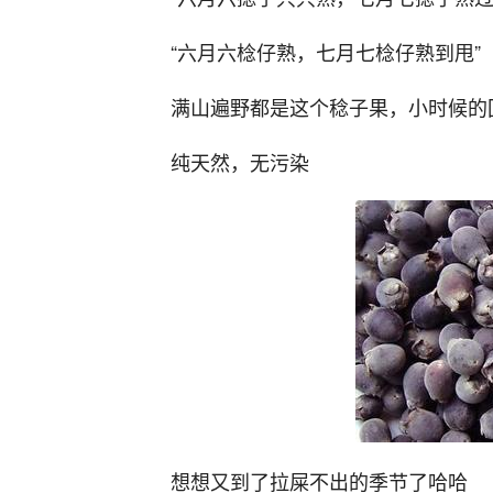
“六月六棯仔熟，七月七棯仔熟到甩”
满山遍野都是这个稔子果，小时候的
纯天然，无污染
想想又到了拉屎不出的季节了哈哈