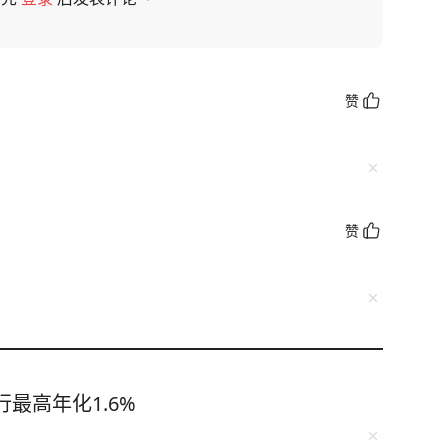
赞
赞
最高年化1.6%