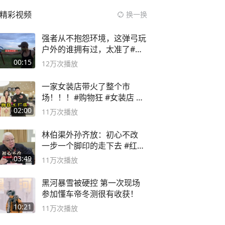
精彩视频
换一换
强者从不抱怨环境，这弹弓玩
户外的谁拥有过，太准了#弹
弓#户外
00:15
12万
次播放
一家女装店带火了整个市
场！！！#购物狂 #女装店 #
高品质女装
02:00
11万
次播放
林伯渠外孙齐放：初心不改
一步一个脚印的走下去 #红船
论坛
03:49
11万
次播放
黑河暴雪被硬控 第一次现场
参加懂车帝冬测很有收获！
10:21
11万
次播放