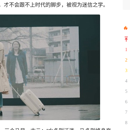
，才不会跟不上时代的脚步，被视为迷信之学。
1
2
3
4
5
6
7
8