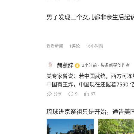
男子发现三个女儿都非亲生后起诉 
看看新闻
1
评论
16小时前
赫薰辞
3小时前
·
头条新锐创作者
美专家曾说：若中国武统，西方可冻结
中国有王炸，中国现在还握着7590
破脸的时候，分批抛售就能让美国国
分享
9
67
早是美国智库罗迪姆集团的丹尼尔・
尔大学教授普拉萨德也跟着附和，大
琉球进京祭祖只是开始，通告美
演报告。 首先要认清，冻结3.2万
人，实则漏洞百出，这部分资产涵盖