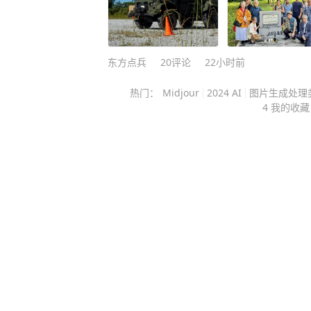
资、贸易债权等各类资产，和俄罗斯
备资金完全不同。 我国海外资产大
供应链，深度嵌入西方商业体系，一
是中国，依赖中国廉价商品、供应链
东方点兵
20
评论
22小时前
会率先崩盘。 更关键的是，中国拥
热门：
Midjour
2024 AI
图片生成处理
需市场，经济抗压能力远超俄罗斯，
4 我的收藏
路，根本无法打破我国的经济底盘，
不成立。 反观我们手中7590亿美
不高，却精准掐住美国金融体系的死
不是总量，而是流动性。 美国国债
旦我国大规模、分批抛售持仓，会直
美债市场的稳定根基。 美债是全球
益率一旦失控，美国房贷利率、企业
面崩盘，美国政府发债融资的成本也
步。 此前美国小规模资金抽离就曾
系统性抛售，带来的冲击将是毁灭性