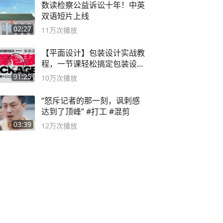
数读检察公益诉讼十年！中英
双语短片上线
02:27
11万
次播放
【平面设计】包装设计实战教
程，一节课轻松搞定包装设计
流程！
91:25
10万
次播放
“怒斥记者的那一刻，讽刺感
达到了顶峰” #打工 #混剪
03:39
12万
次播放