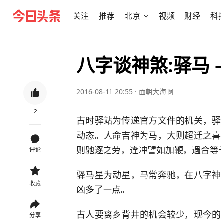
关注
推荐
北京
视频
财经
科
八字谈神煞:驿马
2016-08-11 20:55
·
面朝大海啊
2
古时驿站为传递官方文件的机关，驿
动态。人命吉神为马，大则超迁之喜
则驰逐之劳，逢冲譬如加鞭，遇合等
评论
驿马星为动星，马常奔驰，在八字神
收藏
凶多了一点。
古人要离乡背井的机会较少，现今的
分享