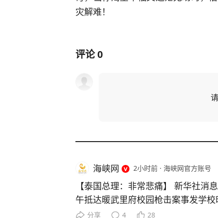
灾解难！
评论
0
海峡网
2小时前
·
海峡网官方账号
【泰国总理：非常悲痛】 新华社消息，泰国总理阿努廷7日下
午抵达暖武里府校园枪击案事发学校
成包括枪手及其祖父母在内共8人死
分享
4
28