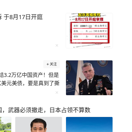
于8月17日开庭
关注
3.2万亿中国资产！但是
 亿美元美债，要是真到了撕
债市场天翻地覆。这话最
罗森抛出来的，后来康奈
西洋理事会还专门做了推
国，武器必须撤走，日本占领不算数
亿海外资产的威慑，看似吓
央行外储、企业海外投