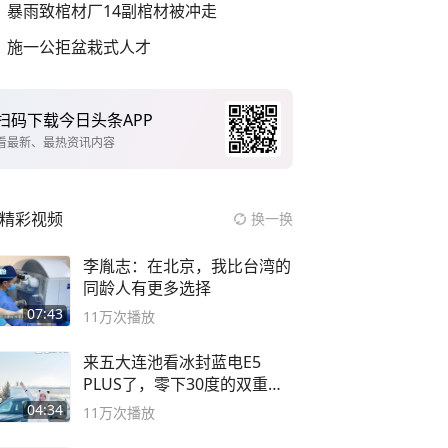
暴雨致棺材厂14副棺材被冲走
施一公拒盆栽式人才
扫码下载今日头条APP
看最新、最热资讯内容
精彩视频
换一换
李胤志：在北京，我比台湾的
同龄人有更多选择
07:43
11万
次播放
来五大连池看冰封蓝电E5
PLUS了，零下30度的双重冰
封40小时全录
04:34
11万
次播放