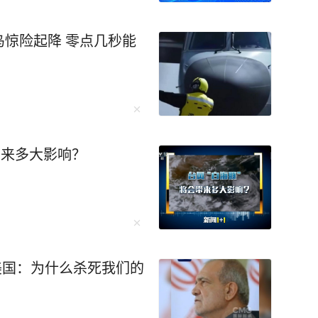
须加强监管枪支持有情况，
惊险起降 零点几秒能
通民众，不得携枪支进入
泰国警方消息，这名枪手
到校园行凶。警方称枪手
还有更多子弹。据了解，枪
带来多大影响？
新华社、央视新闻）
美国：为什么杀死我们的