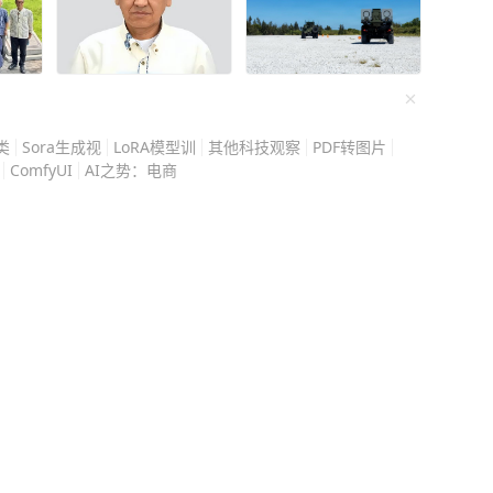
单纯存放于欧美市场的储
多是绑定实体贸易与全球
旦强行冻结，受损的不只
支撑的欧美企业、进口商
有完整工业体系和超大内
类
Sora生成视
LoRA模型训
其他科技观察
PDF转图片
西方照搬旧的金融制裁套
ComfyUI
AI之势：电商
所谓的金融战从一开始就
债，看似占美债总规模比例
穴，美债市场的核心命脉
二级市场承载力有限，一
接形成流动性黑洞，击穿
资产定价的核心锚点，收
融资成本、股市估值会全
会飙升至难以承受的地
引发市场动荡，若是我方
的，这也是美联储最忌惮