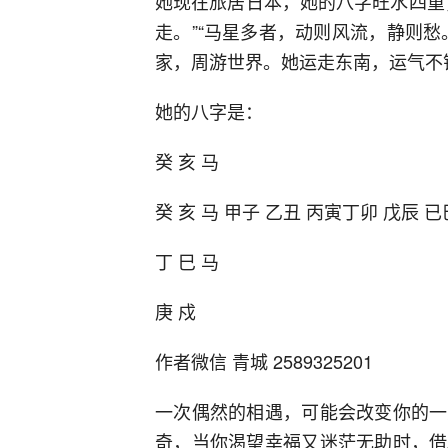
她现在旅居日本，她的八字旺水四重
走。”“马星多者，动则风流，静则
家，周游世界。她运走东南，运气不
她的八字是：
癸 亥 马
癸 亥 马 甲子 乙丑 丙寅丁卯 戊辰 已
丁 巳 马
庚 戍
作者微信 青城 2589325201
一次偶然的相遇，可能会改变你的一
奇，当你渴望幸福又迷茫无助时，借