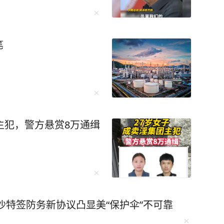
笔
主犯，警方悬赏8万通缉
沙特签防务新协议凸显美“保护伞”不可靠