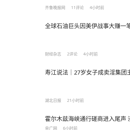
齐鲁晚报网
11
评论
4小时前
全球石油巨头因美伊战事大赚一
财经杂志
2
评论
4小时前
寿江说法｜27岁女子成卖淫集团
湖北日报
21小时前
霍尔木兹海峡通行磋商进入尾声 
央广网
6小时前