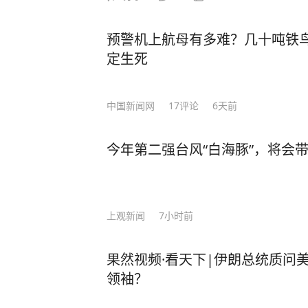
“非常悲痛”。 阿努廷表示，政府拟提议一项新的枪支管控方案
来限制公众携带枪支，“相关部门必
预警机上航母有多难？几十吨铁鸟
除执行公务，无论是政府官员还是普
定生死
公共场所”。 另据央视新闻消息，此次事件造成8人死亡，30多
人受伤，其中9人伤势严重。 当日上午，泰国首都曼谷以北的
中国新闻网
17
评论
6天前
暖武里府一所中学发生枪击事件。据
先是在家枪杀了自己的祖父母，之后
饮弹自尽前开了26枪，随身的包里
今年第二强台风“白海豚”，将会
手为一名中学生。 （来源：
上观新闻
7小时前
果然视频·看天下|伊朗总统质问
领袖？