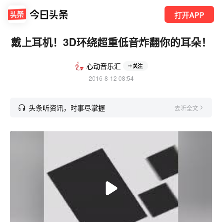
打开APP
戴上耳机！3D环绕超重低音炸翻你的耳朵！
心动音乐汇
关注
2016-8-12 08:54
头条听资讯，时事尽掌握
去听全文