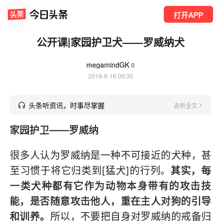
打开APP
公开课|家园护卫犬——罗威纳犬
megamindGK
0
2016-8-16 09:35
头条听资讯，时事尽掌握
去听全文
家园护卫——罗威纳
很多人认为罗威纳是一种不可接近的犬种，甚
至习惯于将它归类到[猛犬]的行列。
其实，每
一类犬种都有它作为动物本身带有的攻击技
能，是否随意攻击他人，重在主人对狗的引导
和训养。
所以，不要把自身对罗威纳的戒备归