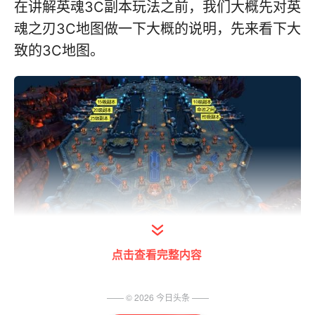
在讲解英魂3C副本玩法之前，我们大概先对英
魂之刃3C地图做一下大概的说明，先来看下大
致的3C地图。
点击查看完整内容
如上图所示：英魂之刃3C地图中你会看到密密
麻麻的防御塔，这一点可能会让各位观众大老
—— ©
2026
今日头条
——
爷们有不小的震惊。在3C地图上，每一边都会