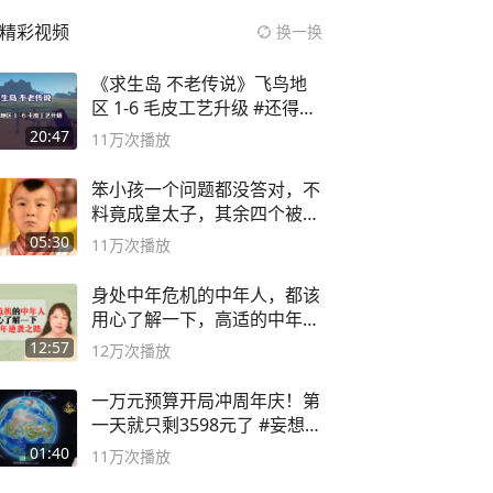
精彩视频
换一换
《求生岛 不老传说》飞鸟地
区 1-6 毛皮工艺升级 #还得是
主机大作
20:47
11万
次播放
笨小孩一个问题都没答对，不
料竟成皇太子，其余四个被处
死
05:30
11万
次播放
身处中年危机的中年人，都该
用心了解一下，高适的中年逆
袭之路
12:57
12万
次播放
一万元预算开局冲周年庆！第
一天就只剩3598元了 #妄想山
海
01:40
11万
次播放