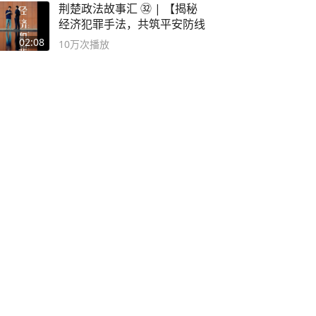
荆楚政法故事汇 ㉜ | 【揭秘
经济犯罪手法，共筑平安防线
02:08
10万
次播放