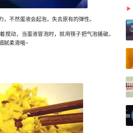
力，不然蛋液会起泡，失去原有的弹性。
着搅动，当蛋液冒泡时，就用筷子把气泡捅破。
细腻柔滑哦~