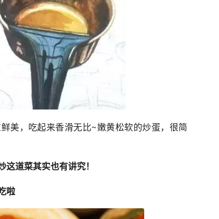
鲜美，吃起来香滑无比~嫩黄松软的炒蛋，很简
炒这道菜其实也有讲究！
吃啦