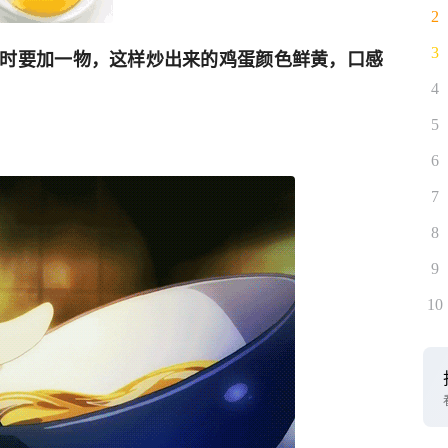
2
3
时要加一物，这样炒出来的鸡蛋颜色鲜黄，口感
4
5
6
7
8
9
10