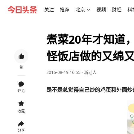
关注
推荐
北京
视频
财经
科
煮菜20年才知道
怪饭店做的又绵
赞
2016-08-19 16:55
·
新老人
是不是总觉得自己炒的鸡蛋和外面炒
评论
收藏
分享