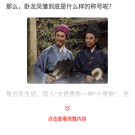
那么，卧龙凤雏到底是什么样的称号呢？
鲁迅先生说，国人“大抵患有一种“十景病”，至
少是“八景病”，沉重起来的时候大概在清朝。
凡看一部县志，这一县往往有十景或八景，如
点击查看完整内容
“远村明月”、“萧寺清钟”、“古池好水”之类。”