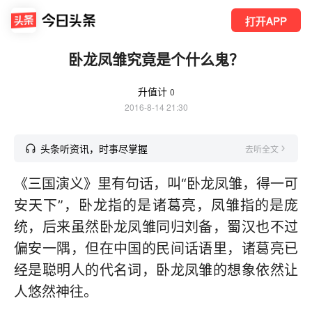
打开APP
卧龙凤雏究竟是个什么鬼？
升值计
0
2016-8-14 21:30
头条听资讯，时事尽掌握
去听全文
《三国演义》里有句话，叫“卧龙凤雏，得一可
安天下”，卧龙指的是诸葛亮，凤雏指的是庞
统，后来虽然卧龙凤雏同归刘备，蜀汉也不过
偏安一隅，但在中国的民间话语里，诸葛亮已
经是聪明人的代名词，卧龙凤雏的想象依然让
人悠然神往。