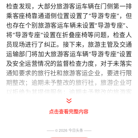
检查发现，大部分旅游客运车辆在门侧第一排
乘客座椅靠通道侧位置设置了“导游专座”，但
也存在个别旅游客运车辆未设置“导游专座”、
将“导游专座”设置在折叠座椅等问题，检查人
员现场进行了纠正。接下来，旅游主管及交通
运输部门将加大旅游客运车辆“导游专座”设置
及安全运营情况的监督检查力度，对于未落实
通知要求的旅行社和旅游客运企业，要进行限
期整改；逾期未予整改的旅行社，旅游企业可
以拒绝为其提供服务；逾期未予整改的旅游客
运企业，旅行社不得租用其旅游客运车辆。
点击查看完整内容
据省旅游委监管处处长张孝春介绍，对于不设
置导游专座的运输公司，旅行社将不与之签订
—— ©
2026
今日头条
——
用车合同。与导游抢座的游客或被记入不文明