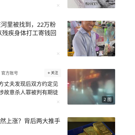
在河里被找到，22万粉
以残疾身体打工寄钱回
》官方账号
关注
方丈夫发现后双方约定见
涉故意杀人罪被判有期徒
2
图
生一起车祸，一男子陈宇
天，肇事司机龚豪（化
知道怎么就撞到人了”。
突然上涨？背后两大推手
龚豪开车前把油门踩得轰
人前明显打了方向盘，绕