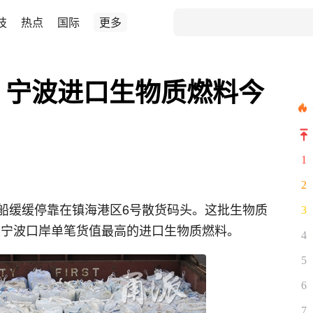
技
热点
国际
更多
迎 宁波进口生物质燃料今
1
2
船缓缓停靠在镇海港区6号散货码头。这批生物质
3
，是宁波口岸单笔货值最高的进口生物质燃料。
4
5
6
7