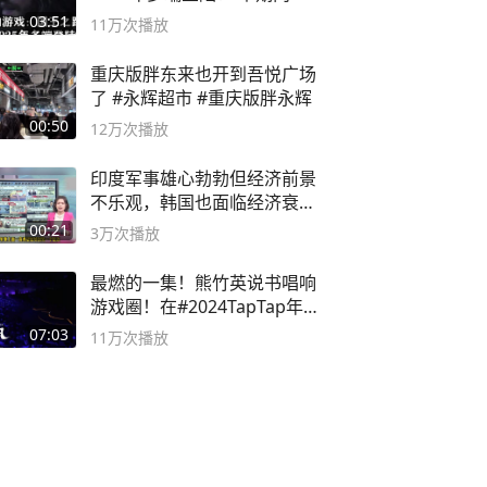
概要
03:51
11万
次播放
重庆版胖东来也开到吾悦广场
了 #永辉超市 #重庆版胖永辉
00:50
12万
次播放
印度军事雄心勃勃但经济前景
不乐观，韩国也面临经济衰退
风险
00:21
3万
次播放
最燃的一集！熊竹英说书唱响
游戏圈！在#2024TapTap年
度游戏大赏
07:03
11万
次播放