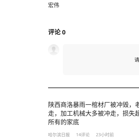
宏伟
评论
0
陕西商洛暴雨一棺材厂被冲毁，老
走，加工机械大多被冲走，损失超
所有的家底
哈尔滨日报
14
评论
23小时前