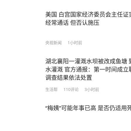
美国 白宫国家经济委员会主任证
经常通话 但否认施压
央视新闻
1小时前
湖北襄阳一灌溉水坝被改成鱼塘 
水灌溉 官方通报：第一时间成立
调查结果依法处置
生活帮
110
评论
3小时前
“梅姨”可能年事已高 是否仍适用