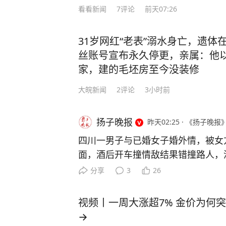
看看新闻
7
评论
前天07:26
31岁网红“老表”溺水身亡，遗体
丝账号宣布永久停更，亲属：他
家，建的毛坯房至今没装修
大皖新闻
2
评论
3小时前
扬子晚报
昨天02:25
·
《扬子晚报
四川一男子与已婚女子婚外情，被女
面，酒后开车撞情敌结果错撞路人，
刑十三年 四川兴文县午夜时分曾发
分享
3
26
（化名）被撞，生命垂危。事发第二
名）主动向警方投案，说自己酒后“不
视频丨一周大涨超7% 金价为何
然而，民警仔细查看现场监控发现，
→
隆轰隆响，启动车辆后迅速提速，撞