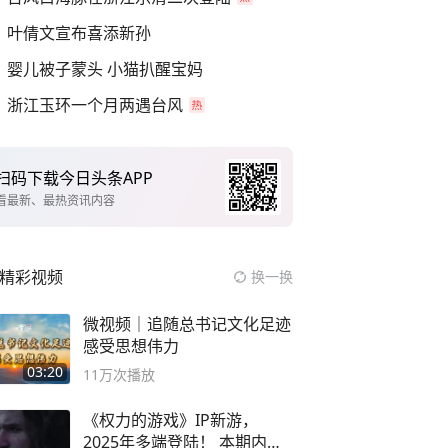
叶倩文宣布喜添新孙
婴儿被子蒙头 小猫扒醒宝妈
浙江玉环一个月两遇台风
扫码下载今日头条APP
看最新、最热资讯内容
精彩视频
换一换
微视频｜追随总书记文化足迹
感受思想伟力
03:20
11万
次播放
《权力的游戏》IP新游，
2025年多端登陆！ 本期内容