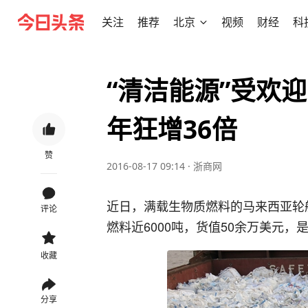
关注
推荐
北京
视频
财经
科
“清洁能源”受欢
年狂增36倍
赞
2016-08-17 09:14
·
浙商网
近日，满载生物质燃料的马来西亚轮
评论
燃料近6000吨，货值50余万美元
收藏
分享