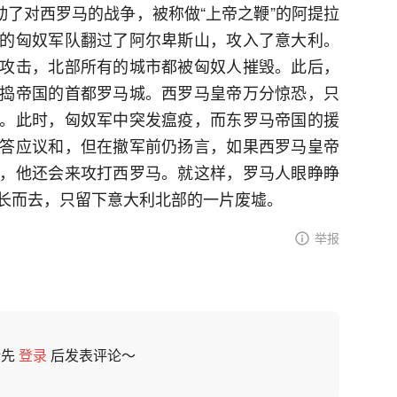
动了对西罗马的战争，被称做“上帝之鞭”的阿提拉
的匈奴军队翻过了阿尔卑斯山，攻入了意大利。
攻击，北部所有的城市都被匈奴人摧毁。此后，
捣帝国的首都罗马城。西罗马皇帝万分惊恐，只
。此时，匈奴军中突发瘟疫，而东罗马帝国的援
答应议和，但在撤军前仍扬言，如果西罗马皇帝
，他还会来攻打西罗马。就这样，罗马人眼睁睁
长而去，只留下意大利北部的一片废墟。
举报
请先
登录
后发表评论～