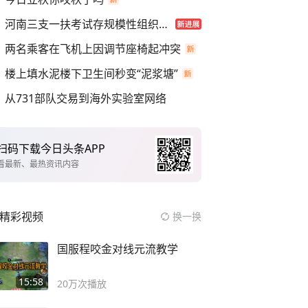
河南三支一扶考试存规模性组织作弊
两名乘客在飞机上因调节座椅起冲突
楼上填水泥楼下卫生间秒变“泥浆塘”
从731部队交易到海外实验室网络
扫码下载今日头条APP
看最新、最热资讯内容
精彩视频
换一换
国服程咬金对线元流教学
15:58
20万
次播放