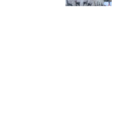
口角后冲动杀人，一逃就是35年！江苏警
涨33BP