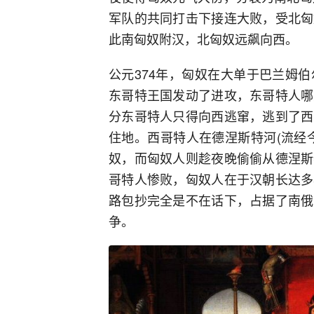
军队的共同打击下接连大败，受北匈
此南匈奴附汉，北匈奴远飙向西。
公元374年，匈奴在大单于巴兰姆
东哥特王国发动了进攻，东哥特人哪
分东哥特人只得向西逃窜，逃到了西
住地。西哥特人在德涅斯特河(流经
奴，而匈奴人则趁夜晚偷偷从德涅斯
哥特人惨败，匈奴人在于汉朝长达多
路包抄完全是不在话下，占据了南俄
争。