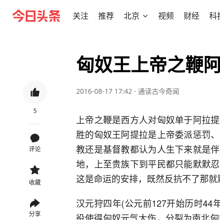
关注
推荐
北京
视频
财经
科
匈奴王上帝之鞭
2016-08-17 17:42
·
通读古今奇闻
5
上帝之鞭是西方人对匈奴单于阿拉提
胜的匈奴王阿提拉是上帝委派惩罚、
教还是基督教都认为人生下来就是伴
评论
地，上至贵族下到平民都只能默默忍
这是命运的安排，既然反抗不了那就
收藏
汉元狩四年(公元前127开始历时4
分享
役使得匈奴元气大伤，分裂为南北匈