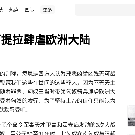
技
热点
国际
更多
阿提拉肆虐欧洲大陆
的别称，意思是西方人认为邪恶凶猛凶残无可战
鞭策我们这些在世间的这些罪人，因为不管天主
随着罪恶，匈奴王当时带领匈奴骑兵肆虐欧洲大
受着匈奴的凌辱，为了坚持上帝的信仰只能认为
默默忍受吧。
4年武帝命令军事天才卫青和霍去病发动的3次大战
奴，至公元89至91年时，北匈奴在南匈奴与汉朝