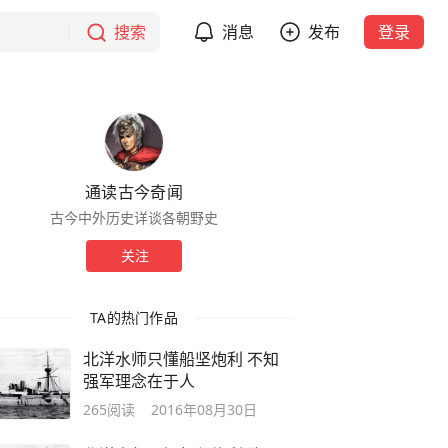
搜索
消息
发布
登录
通读古今奇闻
古今中外历史详谈各朝野史
关注
TA的热门作品
北洋水师只懂船坚炮利 不知
强军理念在于人
265
阅读
2016年08月30日