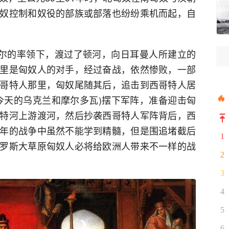
奴控制和奴役的部族或部落也纷纷乘机而起，自
伯尔的率领下，渡过了顿河，向日耳曼人所建立的
里是匈奴人的对手，经过奋战，依然惨败，一部
哥特人那里，匈奴尾随其后，追击到西哥特人居
今天的乌克兰和摩尔多瓦)摆下军阵，准备迎击匈
特河上游渡河，然后抄袭西哥特人军阵背后，西
年的战争中虽然不能学到精髓，但是围追堵截后
1
罗斯大草原匈奴人必将给欧洲人带来不一样的战
2
3
4
5
6