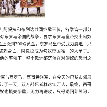
侄儿阿提拉和布列达共同继承王位，各掌管一部分
对东罗马帝国的战争，要求东罗马皇帝交出匈奴
金上涨到700磅黄金，东罗马皇帝受武力胁迫，只
的遇刺身亡，阿提拉成为匈奴帝国唯一的大单于。
他的率领下，整个欧洲都沉浸在对匈奴的恐惧之
奴大军与西罗马、西哥特联军，在今天的巴黎市郊展
过了一天，双方战死者就达15万人，最终，西哥
奴也损失惨重，无力再进攻，只得退回莱茵河，