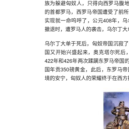
族为躲避匈奴人，只得向西罗马腹地
的首都罗马，西罗马帝国遭受了前所
实现就一命呜呼了，公元408年，
撤退时，遭罗马人的袭击，乌尔丁大
乌尔丁大单于死后，匈奴帝国沉寂了
国又开始兴盛起来，奥克塔尔死后
422年和426年两次蹂躏东罗马帝
国年贡350磅黄金，此后，东罗马
境的安宁，匈奴人的荣耀终于在西方