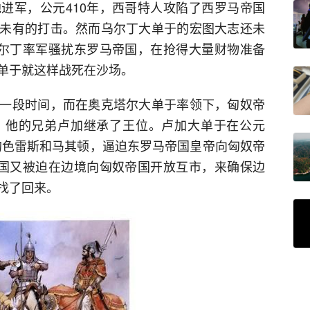
进军，公元410年，西哥特人攻陷了西罗马帝国
未有的打击。然而乌尔丁大单于的宏图大志还未
乌尔丁率军骚扰东罗马帝国，在抢得大量财物准备
单于就这样战死在沙场。
一段时间，而在奥克塔尔大单于率领下，匈奴帝
，他的兄弟卢加继承了王位。卢加大单于在公元
国的色雷斯和马其顿，逼迫东罗马帝国皇帝向匈奴帝
帝国又被迫在边境向匈奴帝国开放互市，来确保边
找了回来。