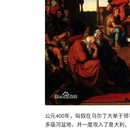
公元400年，匈奴在乌尔丁大单于
多瑙河盆地，并一度攻入了意大利，