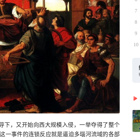
7
8
9
10
领导下，又开始向西大规模入侵，一举夺得了整个
这一事件的连锁反应就是逼迫多瑙河流域的各部