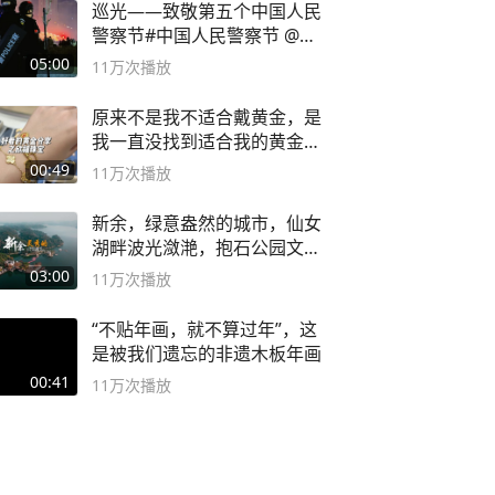
巡光——致敬第五个中国人民
警察节#中国人民警察节 @抖
音小助手
05:00
11万
次播放
原来不是我不适合戴黄金，是
我一直没找到适合我的黄金
😭
00:49
11万
次播放
新余，绿意盎然的城市，仙女
湖畔波光潋滟，抱石公园文化
深邃……
03:00
11万
次播放
“不贴年画，就不算过年”，这
是被我们遗忘的非遗木板年画
00:41
11万
次播放