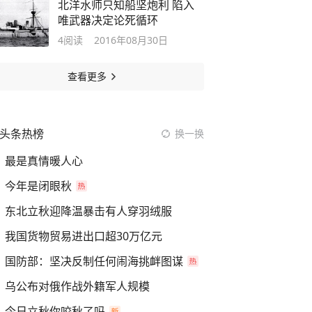
北洋水师只知船坚炮利 陷入
唯武器决定论死循环
4
阅读
2016年08月30日
查看更多
头条热榜
换一换
最是真情暖人心
今年是闭眼秋
东北立秋迎降温暴击有人穿羽绒服
我国货物贸易进出口超30万亿元
国防部：坚决反制任何闹海挑衅图谋
乌公布对俄作战外籍军人规模
今日立秋你咬秋了吗