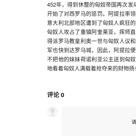
452年，得到休整的匈奴帝国再次发
开始了对西罗马的惩罚。阿提拉率领
意大利北部地区遭到了匈奴人疯狂的
匈奴人攻占了重镇阿奎莱亚，挥师直
得派罗马教皇利奥一世与匈奴人议和
军也快到达罗马城，因此，阿提拉便
不把他的妹妹荷诺利亚公主送到匈奴
地看着匈奴人满载着抢夺来的财物扬
评论
0