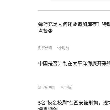
弹药充足为何还要追加库存？特
点紧张
澎湃新闻
5小时前
中国是否计划在太平洋海底开采
济宁新闻网
3小时前
5名“摸金校尉”在西安被刑拘，
把青铜剑