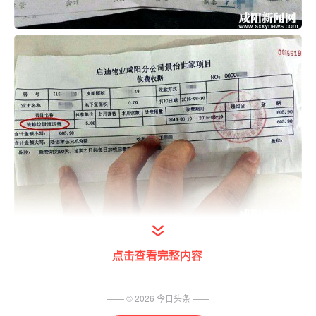
装修新房，给物业交了5元/㎡的“垃圾清运
点击查看完整内容
费”，如要砸墙还要再交80元/㎡的“砸墙费”，
近日，世纪大道启迪仕家业主接连向本报反
—— ©
2026
今日头条
——