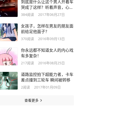
到底是什么让这个男人开着车
哭成了这样？听着声音，心狠
狠地疼了一下！
384
阅读
2017年06月27日
女孩子，怎样在男友的朋友面
前给足他面子？
370
阅读
2016年09月13日
你永远都不知道女人的内心戏
有多复杂！
217
阅读
2016年08月25日
道路监控拍下超能力者，卡车
差点撞到三轮车 瞬间被转移
2
阅读
2017年01月09日
查看更多