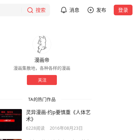
搜索
消息
发布
登录
漫画帝
漫画集散地，各种各样的漫画
关注
TA的热门作品
灵异漫画-约p要慎重《人体艺
术》
6228
阅读
2016年08月23日