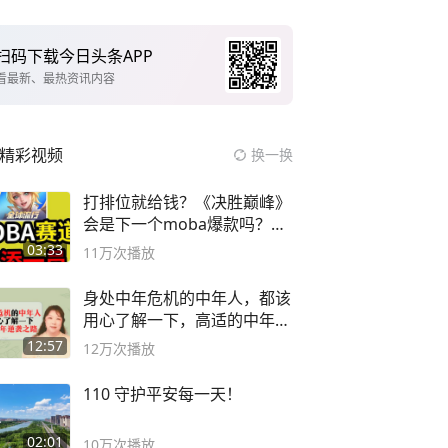
扫码下载今日头条APP
看最新、最热资讯内容
精彩视频
换一换
打排位就给钱？《决胜巅峰》
会是下一个moba爆款吗？#
决胜巅峰
03:33
11万
次播放
身处中年危机的中年人，都该
用心了解一下，高适的中年逆
袭之路
12:57
12万
次播放
110 守护平安每一天！
02:01
10万
次播放