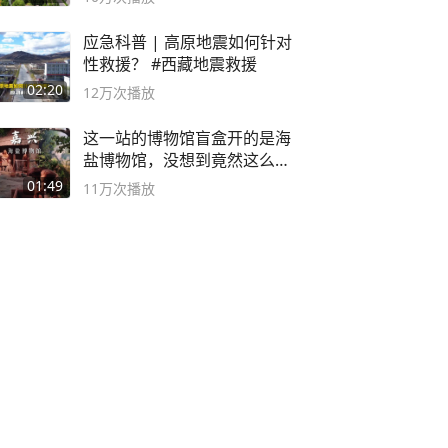
应急科普 | 高原地震如何针对
性救援？ #西藏地震救援
02:20
12万
次播放
这一站的博物馆盲盒开的是海
盐博物馆，没想到竟然这么好
逛！
01:49
11万
次播放