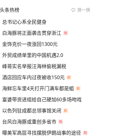
头条热榜
换一换
总书记心系全民健身
白海豚将正面袭击贯穿浙江
金饰克价一夜涨回1300元
外贸成绩单里的中国机遇2.0
峰哥实名举报汪海林偷税漏税
酒店回应车内过夜被收150元
海鲜忘车里4天打开门满车都是蛆
富婆带资进组给自己硬加60多场吻戏
以色列驻成都总领事馆关闭
台风白海豚或重创多省市
曝美军高层寻找摆脱伊朗战事的途径