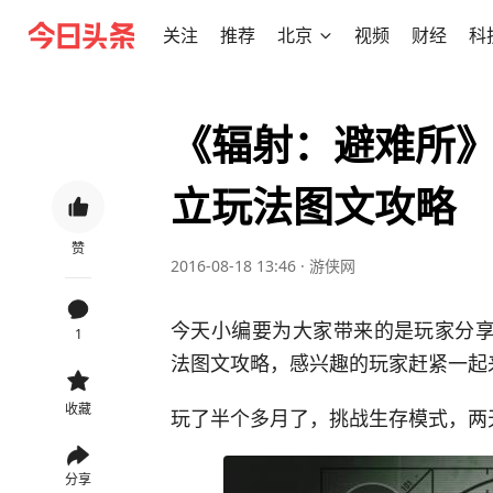
关注
推荐
北京
视频
财经
科
《辐射：避难所》
立玩法图文攻略
赞
2016-08-18 13:46
·
游侠网
今天小编要为大家带来的是玩家分享
1
法图文攻略，感兴趣的玩家赶紧一起
收藏
玩了半个多月了，挑战生存模式，两
分享