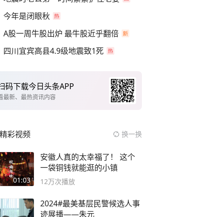
今年是闭眼秋
A股一周牛股出炉 最牛股近乎翻倍
四川宜宾高县4.9级地震致1死
扫码下载今日头条APP
看最新、最热资讯内容
精彩视频
换一换
安徽人真的太幸福了！ 这个
一袋铜钱就能逛的小镇
01:03
12万
次播放
2024#最美基层民警候选人事
迹展播——朱元