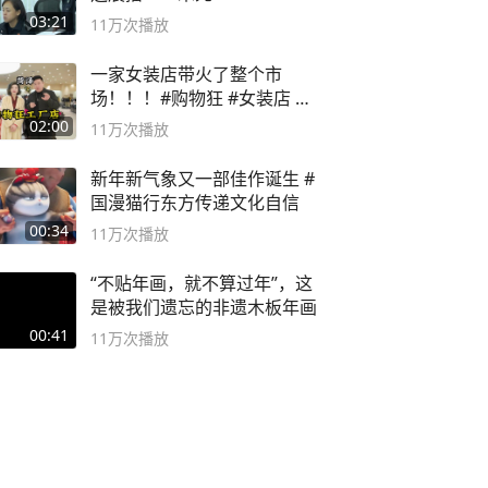
03:21
11万
次播放
一家女装店带火了整个市
场！！！#购物狂 #女装店 #
高品质女装
02:00
11万
次播放
新年新气象又一部佳作诞生 #
国漫猫行东方传递文化自信
00:34
11万
次播放
“不贴年画，就不算过年”，这
是被我们遗忘的非遗木板年画
00:41
11万
次播放