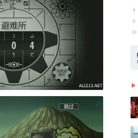
8
9
10