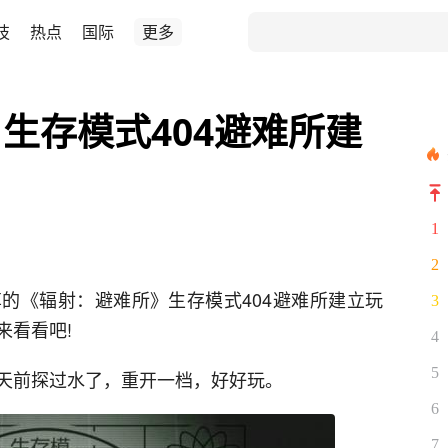
技
热点
国际
更多
生存模式404避难所建
1
2
的《辐射：避难所》生存模式404避难所建立玩
3
来看看吧!
4
5
天前探过水了，重开一档，好好玩。
6
7