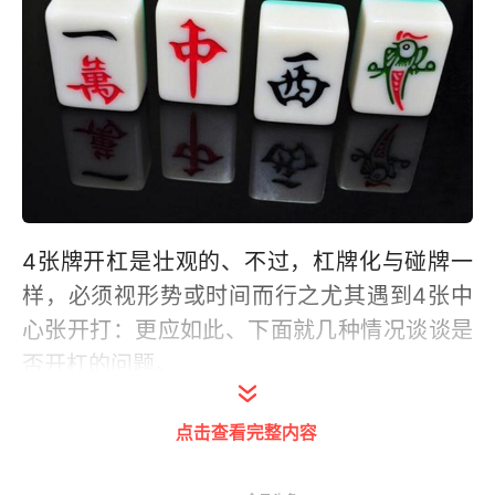
4张牌开杠是壮观的、不过，杠牌化与碰牌一
样，必须视形势或时间而行之尤其遇到4张中
心张开打：更应如此、下面就几种情况谈谈是
否开杠的问题。
一：是当下家打出一张与自己暗坎相同的牌
点击查看完整内容
时，开杠对自己有利，等于多摸一张稗，方为
上策