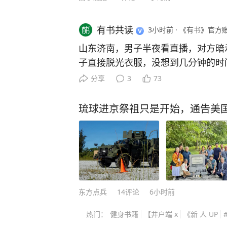
火星里，写下"人定胜天" 的宣言。
峰 —— 面对滔滔洪水，不是像诺亚
有书共读
3小时前
·
《有书》官方
的智慧驯服自然。 当蒙古铁骑踏破临安城，文天祥在零丁洋上写下"人生自古谁无死"
的绝唱；当八国联军的炮火染红大沽
山东济南，男子半夜看直播，对方暗示
代史上，从虎门销烟到五四运动，从
子直接脱光衣服，没想到几分钟的时
放出耀眼的精神光芒！ 《山海经》集地理、神话、民俗为火种，汇聚着中国神话的源
他卡里仅有的2万块存款，分14次全
分享
3
73
流，从艺术表现到科技创新，正以其
不剩。对方还不肯罢休，引导他去各
国的创新活力，彰显着文化自信的力
他把借来的钱也一并打过去。 还好
琉球进京祭祖只是开始，通告美
之林。 这些令人目眩神迷的形象与故事，承载着上古先民们的想象与智慧，从中国走
伙，就在他准备提交网贷申请的前一
向世界，将博大精深的中国文化传承不息。 可以说，《山海经》中不只
了。他那段不雅视频没有流出去，也
堆砌，而是一部承载民族精神基因的宝库！ 马丁·雅克一语中的：“中
洞，总算是保住了剩下的积蓄和名声
话故事长大，抗争精神早已写入血脉
钱，可一想到亲戚朋友、同事领导都
屈。” 正因为如此，新部编版小学语文课本中，就明确要求孩子课外阅读《山海
后在当地根本抬不起头，哪还有勇气
经》！因为《山海经》中包含着许多
种要面子的心理，吃准了他不敢声张
东方点兵
14
评论
6小时前
神。 比如我们的航天将《山海经》中的很多神话故事应用到航天产品命名上。 如：我
漂亮主播的私密视频聊天，聊到一半
热门：
健身书籍
【井户端 x
《新 人 UP
们的航天站名为“天宫”；我们的月球探
应过来，对方就发来了他刚才脱光衣