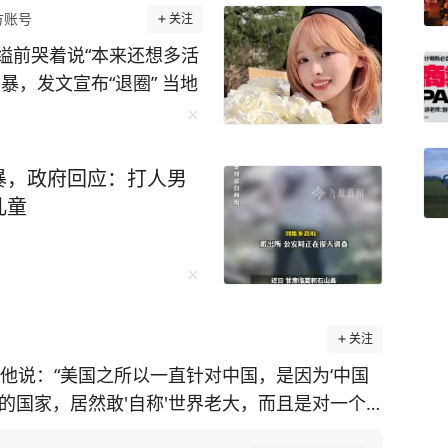
方账号
关注
缢前哭着说“本来还想多活
暴，发文宣布“退圈” 当地
20多岁日本籍女网红在首
进行直播时自杀身亡，整
na是韩国男团ENHYPE
暴，政府回应：打人男
YPEN美国巡演期间，她
儿童
力未果，随后西村力在直
注”，粉丝对号入座锁定M
月1日Mina发文道歉并宣
炫耀"，网暴进一步升
边哭边说“活着的意义都没有
关注
约30分钟后用绳索自尽，
他说：“美国之所以一直针对中国，是因为‘中国
网络求助，警方于凌晨5时
的国家，居然敢'自称'世界老大，而且是对一个
察署正调查具体经过和死
屹立二千年的伟大国家面前，何等狂妄和无知！”
就是与偶像ENHYPEN的