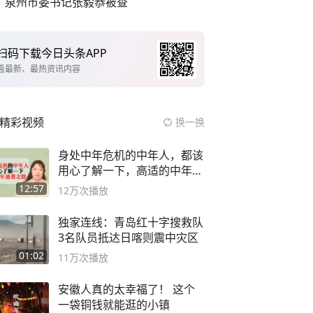
泉州市委书记张毅恭被查
扫码下载今日头条APP
看最新、最热资讯内容
精彩视频
换一换
身处中年危机的中年人，都该
用心了解一下，高适的中年逆
袭之路
12:57
12万
次播放
独家连线：青岛红十字搜救队
3名队员抵达日喀则震中灾区
01:02
11万
次播放
安徽人真的太幸福了！ 这个
一袋铜钱就能逛的小镇