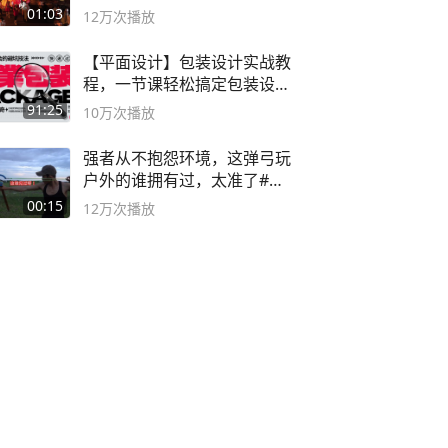
01:03
12万
次播放
【平面设计】包装设计实战教
程，一节课轻松搞定包装设计
流程！
91:25
10万
次播放
强者从不抱怨环境，这弹弓玩
户外的谁拥有过，太准了#弹
弓#户外
00:15
12万
次播放