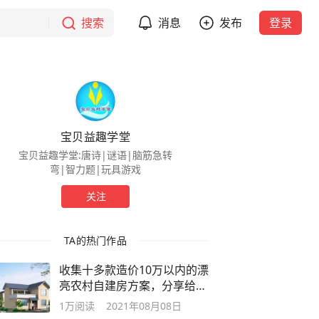
搜索
消息
发布
登录
宝贝益趣学堂
宝贝益趣学堂:唐诗|谜语|脑筋急转
弯|智力题|玩具游戏
关注
TA的热门作品
收集十多款造价10万以内的漂
亮农村自建房方案，分享给大
家
1万
阅读
2021年08月08日