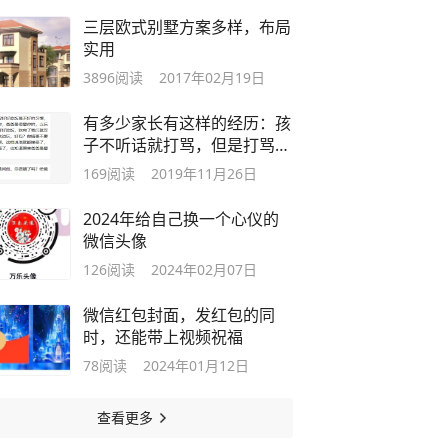
三层欧式别墅方案多样，布局
实用
3896
阅读
2017年02月19日
有多少家长有这样的经历：孩
子不听话就打骂，但是打骂又
很后悔？
169
阅读
2019年11月26日
2024年给自己换一个心仪的
微信头像
126
阅读
2024年02月07日
微信红包封面，发红包的同
时，还能带上视频祝福
78
阅读
2024年01月12日
查看更多