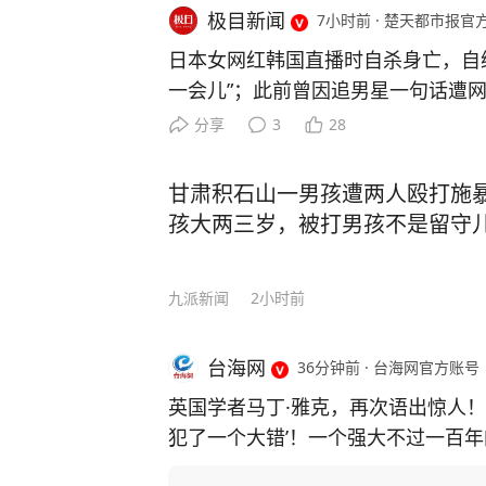
极目新闻
7小时前
·
楚天都市报官
日本女网红韩国直播时自杀身亡，自
一会儿”；此前曾因追男星一句话遭网
时间8月5日凌晨，一名居住在韩国的
分享
3
28
尔龙山区汉江路洞一处公寓式住宅内
个过程被直播画面完整记录。 据悉，Mi
甘肃积石山一男孩遭两人殴打施
N成员西村力的资深粉丝。7月底ENH
孩大两三岁，被打男孩不是留守
托队友金善禹转交向日葵道具给西村
播中隐晦批评“某些粉丝只想要个人关
九派新闻
2小时前
ina，发起大规模人肉搜索与网暴。 8
布退圈，但因附上与西村力合照被批"
级。 8月5日凌晨，Mina在直播中
台海网
36分钟前
·
台海网官方账号
了”“好可怕，本来还想多活一会儿”，
英国学者马丁·雅克，再次语出惊人！
全程被直播。朋友报警，多名网友在
犯了一个大错’！一个强大不过一百年
33分赶到时她已身亡。首尔龙山警
有五千年文明历史，起码在世界巅峰
因。值得注意的是，她所居住的地方，