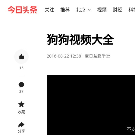
关注
推荐
北京
视频
财经
科
狗狗视频大全
2016-08-22 12:38
·
宝贝益趣学堂
15
27
收藏
不支
分享