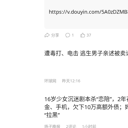
深受儒家文化影响的国人不争不抢、和
经纪公司HYBE位于一样的首尔龙山区。
雅克说了一句让整个西方都头疼的话
https://v.douyin.com/5A0zDZM
所属经纪公司HYBE尚未公开回应。
着中国的GDP、制造业、芯片，以为中
络暴力展开讨论。许多人表示，网络
桥大学高级研究员马丁·雅克道出了答案： “中国一直在走自己的路，没有
害，呼吁网友在发表言论时保持理性
预想，变成西方。而且，中国永远也
分享
1
37
垮他人的最后一根稻草。 娱乐法李
被西方'同化'。” 沃尔夫也在接受《环球时报》专访时直言，中国是"经济服务于人
没有一片雪花是无辜的，但现在每一
民"，美国则是"人民服务于经济"，
遭毒打、电击 逃生男子亲述被卖
造雪而内疚吧。事情的起点，不过是
地别。 举个例子，西方国家可能觉得“国家”是近代才有的东西，靠法律和制度把一群
正点燃火药的，是不是偶像在直播中
人绑在一起。但在中国，国家更像是
享受舞台，只想博个人关注”，但其
和生活方式。 马丁·雅克告诉他们，中国根本不是“玩家”，是另一个游戏的“制定者”。
像似乎也理据不足。不过粉丝们对号入
环球网
昨天12:16
中国的逻辑不是国家之间的竞争，而是文明体系的重启！
是人肉、辱骂、职业羞辱铺天盖地。
始研究中国文化，他在通读了几遍《
着骂。最终在直播中崩溃自杀。但这不
16岁少女沉迷剧本杀“恋陪”，2
下来的文明体系，而不是单纯的领土或政府形式。” 从盘古
简单。 （来源：封面新闻、荔枝新闻
金、手机，欠下10万高额外债；
卫衔石填海的执着，再到刑天断头舞
市场下载“极目新闻”客户端，未经授
“拉黑”
一个民族用隐喻书写的精神史诗！ 对比希腊神话中的普罗米修斯盗火，马丁·雅克发现
闻线索，一经采纳即付报酬。24小时报料热
了文明基因的根本差异。 当西方人等待神明赐予火种时，中国先民早已在钻木取火的
扬子晚报
2
评论
1小时前