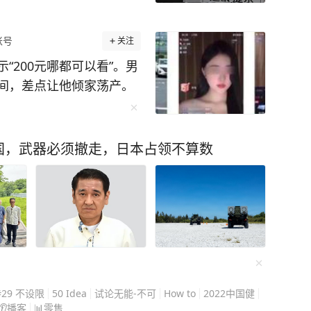
这种主动创造的精神，在大禹治水的传说中达到巅
那样等待神谕，而是 "三过家门而不入"，用疏导
账号
关注
口，义和团勇士手持大刀冲向侵略者的枪口。近
“200元哪都可以看”。男
长征壮举到抗美援朝，中华民族始终在绝境中绽
间，差点让他倾家荡产。
部转到了对方账户，一分
丰富的想象力和深邃的文化内涵，激发着当代中
个网贷平台申请额度，要
量，让华夏文明以最独特的姿态屹立于世界文化
民警早就在蹲守这个诈骗团
国，武器必须撤走，日本占领不算数
天，整个团伙被一锅端
是神话的碎片
不用再继续筹钱填无底
国人听着这些神
。 他一开始也想过拒绝转
。他们或许没察觉，但早已像祖先一样坚韧不
收到自己的不雅视频，往
硬扛？对方拿捏的就是这
令我们感动的神话故事，积淀着中华民族的精
更不敢报警。 他以为是和
对面突然挂断，没等他反
#29 不设限
50 Idea
试论无能-不可
How to
2022中国健
测器叫作“玉兔”；我们的第一艘飞船叫“神舟”；
服的完整录像，还有他手
👂播客
📊零售