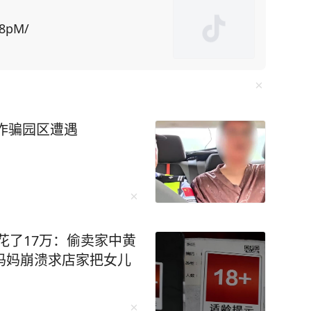
平发展，为何美国却一直要与中国作对？ 马丁·
 截至目前，ENHYPEN
：“中国不是国家，是个文明。”西方人一直在盯
B8pM/
事件曝光后，大量网友对网
国是在模仿他们，玩的是同一个游戏。 英国剑
言语攻击可能造成严重伤
按照欧美的
，避免让网络暴力成为压
不会变成西方，在他们眼里，中国的'原罪'就是没
振武律师发文：人们常说，
片雪花也都会为自己曾经
两种截然不同的逻辑，注定了两国的发展轨迹天差
诈骗园区遭遇
追星时的一点争议；但真
模糊地说了一句“有些人不
一个大文明的容器，里面装的是共同的文化记忆
实并没有点名，所以责怪偶
座了，锁定了Mina。于
 马丁·雅克在1990年代就开
她道歉、退圈，依然被追
山海经》后沉默了，说：“中国的核心是几千年传
是“一个人被骂死”那么
年花了17万：偷卖家中黄
开天辟地的第一斧，到精
） 更多精彩资讯请在应用
妈妈崩溃求店家把女儿
干戚的悲壮，这些看似荒诞的神话叙事，实则是
权请勿转载，欢迎提供新
线027-86777777。