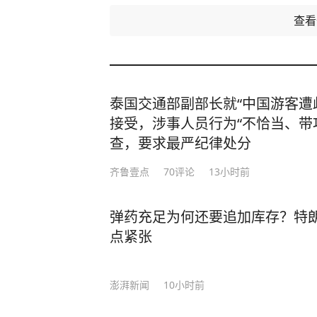
查
泰国交通部副部长就“中国游客遭
接受，涉事人员行为“不恰当、带
查，要求最严纪律处分
齐鲁壹点
70
评论
13小时前
弹药充足为何还要追加库存？特
点紧张
澎湃新闻
10小时前