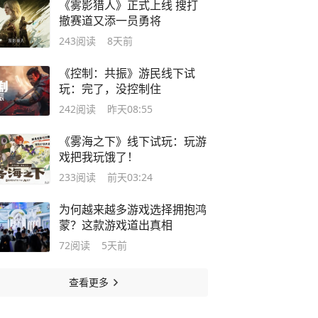
《雾影猎人》正式上线 搜打
撤赛道又添一员勇将
243
阅读
8天前
《控制：共振》游民线下试
玩：完了，没控制住
242
阅读
昨天08:55
《雾海之下》线下试玩：玩游
戏把我玩饿了！
233
阅读
前天03:24
为何越来越多游戏选择拥抱鸿
蒙？这款游戏道出真相
72
阅读
5天前
查看更多