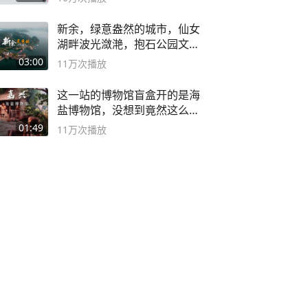
新余，绿意盎然的城市，仙女
湖畔波光潋滟，抱石公园文化
深邃……
03:00
11万
次播放
这一站的博物馆盲盒开的是海
盐博物馆，没想到竟然这么好
逛！
01:49
11万
次播放