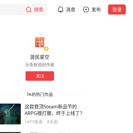
搜索
消息
发布
登录
游民星空
头条新锐创作者
关注
TA的热门作品
这款登顶Steam新品节的
ARPG搜打撤，终于上线了？
1457
阅读
8天前