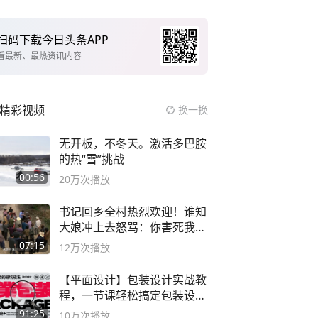
扫码下载今日头条APP
看最新、最热资讯内容
精彩视频
换一换
无开板，不冬天。激活多巴胺
的热“雪”挑战
00:56
20万
次播放
书记回乡全村热烈欢迎！谁知
大娘冲上去怒骂：你害死我儿
子
07:15
12万
次播放
【平面设计】包装设计实战教
程，一节课轻松搞定包装设计
流程！
91:25
10万
次播放