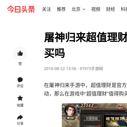
关注
推荐
北京
视频
财经
科
屠神归来超值理财
买吗
赞
2016-08-22 13:56
·
97973手游网
在屠神归来手游中，超值理财是官方
评论
动，那么在游戏中“超值理财”值得购
收藏
分享