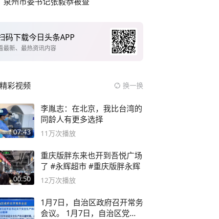
泉州市委书记张毅恭被查
扫码下载今日头条APP
看最新、最热资讯内容
精彩视频
换一换
李胤志：在北京，我比台湾的
同龄人有更多选择
07:43
11万
次播放
重庆版胖东来也开到吾悦广场
了 #永辉超市 #重庆版胖永辉
00:50
12万
次播放
1月7日，自治区政府召开常务
会议。 1月7日，自治区党委