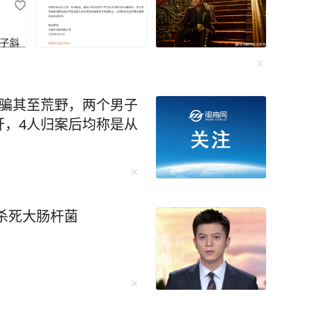
诱骗其至荒野，两个男子
奸，4人归案后均称是从
能杀死大肠杆菌