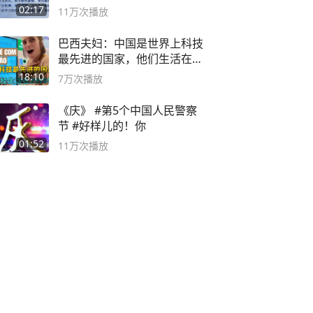
副书记
02:17
11万
次播放
巴西夫妇：中国是世界上科技
最先进的国家，他们生活在
2999年
18:10
7万
次播放
《庆》 #第5个中国人民警察
节 #好样儿的！你
01:52
11万
次播放