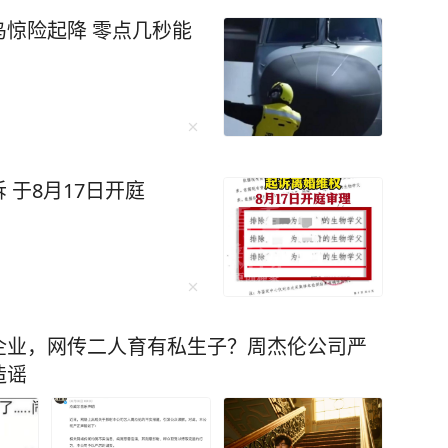
惊险起降 零点几秒能
于8月17日开庭
企业，网传二人育有私生子？周杰伦公司严
造谣