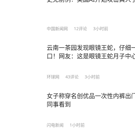
中国新闻网
12
评论
3小时前
云南一茶园发现眼镜王蛇，仔细一
口！网友：这是眼镜王蛇月子中
环球网
43
评论
3小时前
女子称穿名创优品一次性内裤出门
同事看到
闪电新闻
1小时前