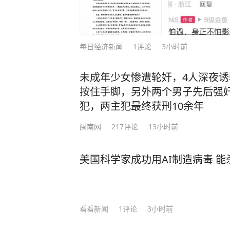
每日经济新闻
1
评论
3小时前
未成年少女惨遭轮奸，4人深夜
按住手脚，另外两个男子先后强
犯，两主犯最终获刑10余年
闽南网
217
评论
13小时前
美国科学家成功用AI制造病毒 
看看新闻
1
评论
3小时前