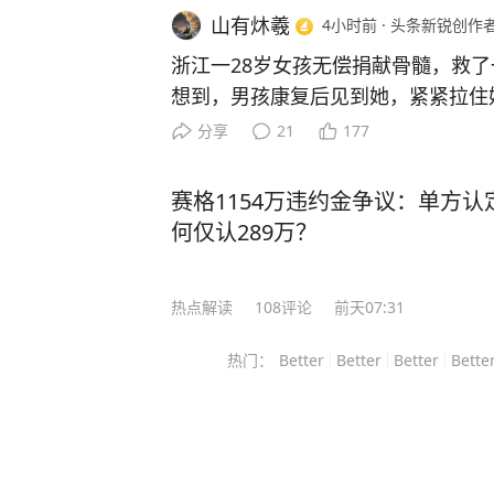
山有炑羲
4小时前
·
头条新锐创作
浙江一28岁女孩无偿捐献骨髓，救了
想到，男孩康复后见到她，紧紧拉住
长大后一定要保护你！” 浙江杭州富阳有个姑娘，28岁那年突
分享
21
177
然接到一个陌生电话，工作人员告诉
的一份血样，与一名15岁白血病男孩配型成功
赛格1154万违约金争议：单方认
菲，1989年出生，2009年，她在
何仅认289万？
细胞捐献，顺手留下血样加入中华骨髓库。 那时
到，茫茫人海中，这份血样有一天真
热点解读
108
评论
前天07:31
望。 2017年5月2日，浙江省造血干细胞捐献者资料库管理中
心联系上她，电话那头告诉她，对方
热门：
Better
Better
Better
Bette
抗争。 许艾菲只考虑了一天，就告诉父母：自己愿意捐，她后
来解释得很简单，自己受一点疼、休
另一个孩子继续活下去的机会，这件事
正进入捐献流程以后，并不像外人想象中那