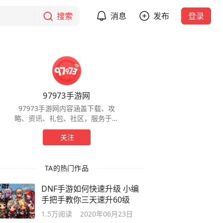
搜索
消息
发布
登录
97973手游网
97973手游网内容涵盖下载、攻
略、资讯、礼包、社区，服务于全
球手游玩家，为玩家提供一站式服
关注
务。
TA的热门作品
DNF手游如何快速升级 小编
手把手教你三天速升60级
1.5万
阅读
2020年06月23日