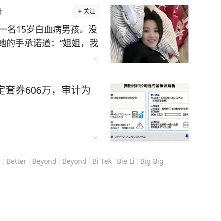
者
关注
一名15岁白血病男孩。没
她的手承诺道：“姐姐，我
她：8年前留在中华骨髓库
了。 姑娘叫许艾
定套券606万，审计为
一次无偿献血时了解到造血干
候她并没想
的会成为另一个人的希
只有15岁，正在与白血病
r
Better
Beyond
Beyond
Bi Tek
Bie Li
Big Big
息一段时间，就可能换来
没有什么好犹豫的。 真
么轻松。 为了让造