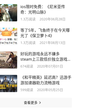
ios限时免费：《尼米亚传
奇：光明山脉》
1.3万
阅读
2020年06月28日
等了5年，飞鱼终于在今天曝
光了《保卫萝卜4》
1.3万
阅读
2021年08月13日
好玩的游戏永远不嫌多
steam上三款低价独立游戏推
荐
674
阅读
2020年07月01日
《和平精英》延迟高？迅游手
游加速器助力流畅游戏
599
阅读
2020年05月25日
查看更多