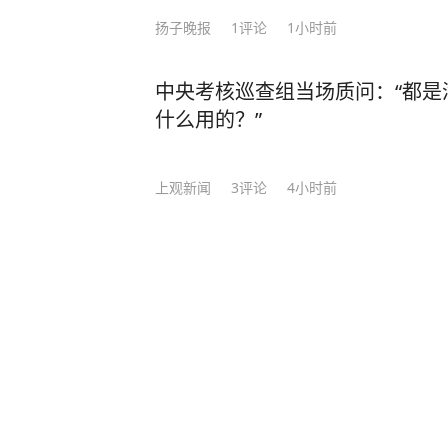
扬子晚报
1
评论
1小时前
中央考核巡查组当场质问：“都是
什么用的？”
上观新闻
3
评论
4小时前
伊朗总统：目前与最高领袖联络
利用
新黄河
2
评论
3小时前
诸城法院执行悬赏公告