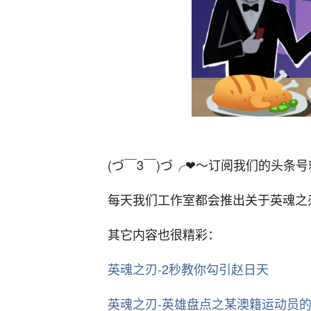
(づ￣3￣)づ╭❤～订阅我们的头条号
每天我们工作室都会推出关于英魂之
其它内容也很精彩：
英魂之刃-2秒教你勾引赵日天
英魂之刃-英雄盘点之某澳籍运动员