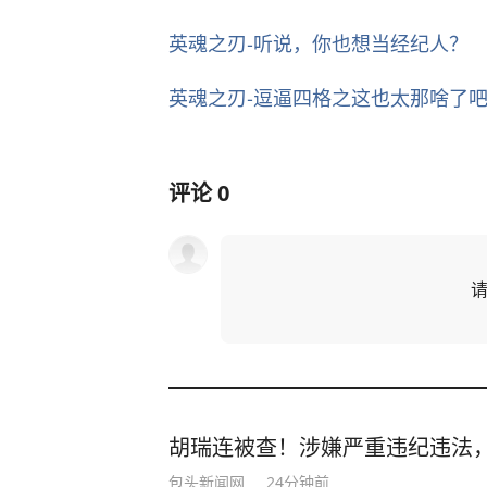
英魂之刃-听说，你也想当经纪人？
英魂之刃-逗逼四格之这也太那啥了吧...
评论
0
胡瑞连被查！涉嫌严重违纪违法
包头新闻网
24分钟前