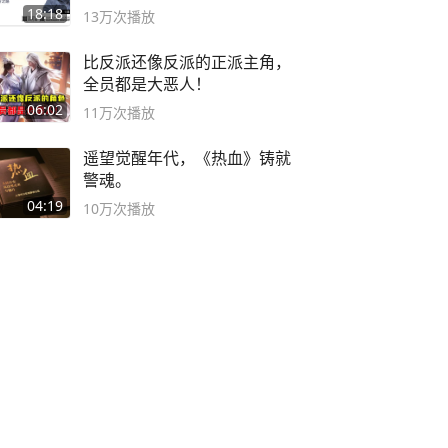
之路
18:18
13万
次播放
比反派还像反派的正派主角，
全员都是大恶人！
06:02
11万
次播放
遥望觉醒年代，《热血》铸就
警魂。
04:19
10万
次播放