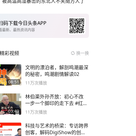
被高温高湿暴击的东北人不笑南方人了
扫码下载今日头条APP
看最新、最热资讯内容
精彩视频
换一换
文明的漂泊者，解剖鸣潮最深
的秘密，鸣潮剧情解读02
08:51
11万
次播放
林伯渠外孙齐放：初心不改
一步一个脚印的走下去 #红船
论坛
03:49
11万
次播放
科技与艺术的桥梁：专访跨界
创客，解码DigiShow的创新