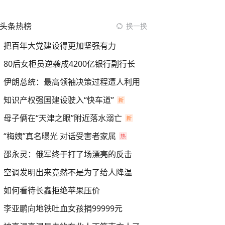
头条热榜
换一换
把百年大党建设得更加坚强有力
80后女柜员逆袭成4200亿银行副行长
伊朗总统：最高领袖决策过程遭人利用
知识产权强国建设驶入“快车道”
母子俩在“天津之眼”附近落水溺亡
“梅姨”真名曝光 对话受害者家属
邵永灵：俄军终于打了场漂亮的反击
空调发明出来竟然不是为了给人降温
如何看待长鑫拒绝苹果压价
李亚鹏向地铁吐血女孩捐99999元