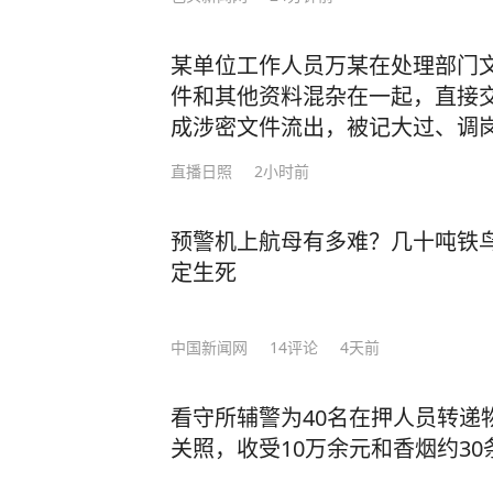
某单位工作人员万某在处理部门
件和其他资料混杂在一起，直接
成涉密文件流出，被记大过、调
直播日照
2小时前
预警机上航母有多难？几十吨铁鸟
定生死
中国新闻网
14
评论
4天前
看守所辅警为40名在押人员转递
关照，收受10万余元和香烟约3