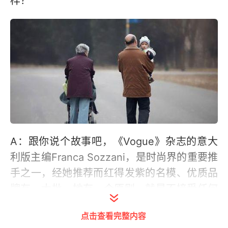
样？
A：跟你说个故事吧，《Vogue》杂志的意大
利版主编Franca Sozzani，是时尚界的重要推
手之一，经她推荐而红得发紫的名模、优质品
牌有一大批。她有一个原则，就是不接受任何
品牌的赞助。她平时爱穿的衣服中，竟然有优
点击查看完整内容
衣库这样的平价品牌。她清楚只要她开口，任