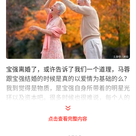
宝强离婚了，或许告诉了我们一个道理，马蓉
跟宝强结婚的时候是真的以爱情为基础的么？
我到觉得是物质，是宝强自身所带着的明星光
环以及资本吧。很多时候也很难说，每个人的
成长环境不同，教育经历不同、行为习惯不
同，对于爱情以及婚姻的价值观念也会不同。
点击查看完整内容
为什么网评会一边倒的支持宝强呢？我觉得是
因为他表现出来的是一个对家庭负责，正直保