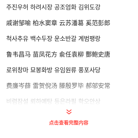
주진우허 하려시장 공조엄화 김위도강
戚谢邹喻 柏水窦章 云苏潘葛 奚范彭郎
척사추유 백수두장 운소반갈 계범팽랑
鲁韦昌马 苗凤花方 兪任袁柳 酆鲍史唐
로위창마 묘봉화방 유임원류 풍포사당
费廉岑薛 雷贺倪汤 滕殷罗毕 郝邬安常
비렴잠설 뢰하예탕 등은라필 학오안상
乐于时傅 皮卞齐康 伍余元卜 顾孟平黄
点击查看完整内容
락우시전 피변제강 오여원복 고맹평황