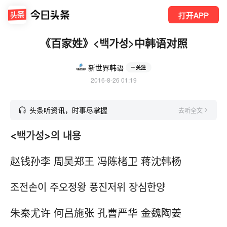
打开APP
《百家姓》<백가성>中韩语对照
新世界韩语
关注
2016-8-26 01:19
头条听资讯，时事尽掌握
去听全文
<백가성>의 내용
赵钱孙李 周吴郑王 冯陈楮卫 蒋沈韩杨
조전손이 주오정왕 풍진저위 장심한양
朱秦尤许 何吕施张 孔曹严华 金魏陶姜